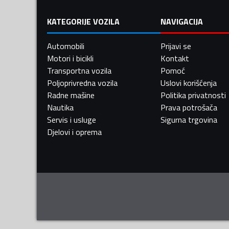
KATEGORIJE VOZILA
NAVIGACIJA
Automobili
Prijavi se
Motori i bicikli
Kontakt
Transportna vozila
Pomoć
Poljoprivredna vozila
Uslovi korišćenja
Radne mašine
Politika privatnosti
Nautika
Prava potrošača
Servis i usluge
Sigurna trgovina
Djelovi i oprema