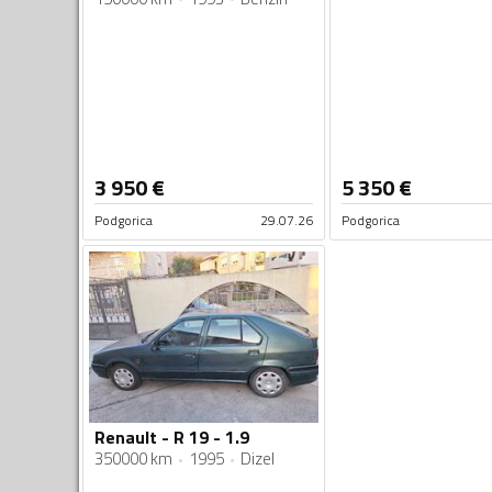
3 950
€
5 350
€
Podgorica
29.07.26
Podgorica
Renault - R 19 - 1.9
350000 km
1995
Dizel