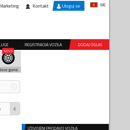
ME
Marketing
Kontakt
Uloguj se
SLUGE
REGISTRACIJA VOZILA
DODAJ OGLAS
Nove gume
€
IZDVOJENI PRODAVCI VOZILA