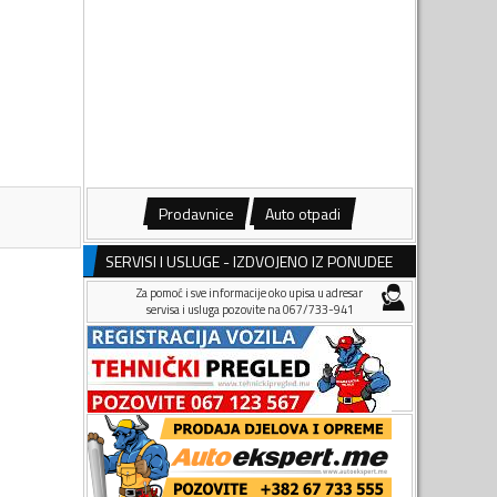
Prodavnice
Auto otpadi
SERVISI I USLUGE - IZDVOJENO IZ PONUDEE
Za pomoć i sve informacije oko upisa u adresar
servisa i usluga pozovite na 067/733-941