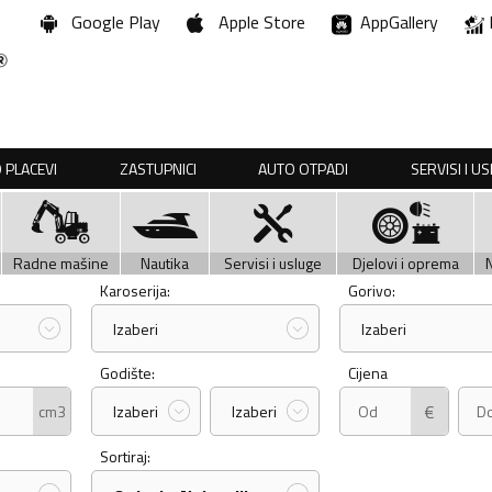
Google Play
Apple Store
AppGallery
 PLACEVI
ZASTUPNICI
AUTO OTPADI
SERVISI I U
Radne mašine
Nautika
Servisi i usluge
Djelovi i oprema
Karoserija:
Gorivo:
Izaberi
Izaberi
Godište:
Cijena
€
cm3
Izaberi
Izaberi
Sortiraj: