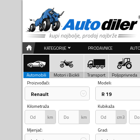
KATEGORIJE
PRODAVNICE
AUTO
Automobili
Motori i Bicikli
Transport
Poljoprivreda
Proizvođači:
Modeli:
Renault
R 19
Kilometraža
Kubikaža
km
km
cm3
Mjenjač:
Grad: