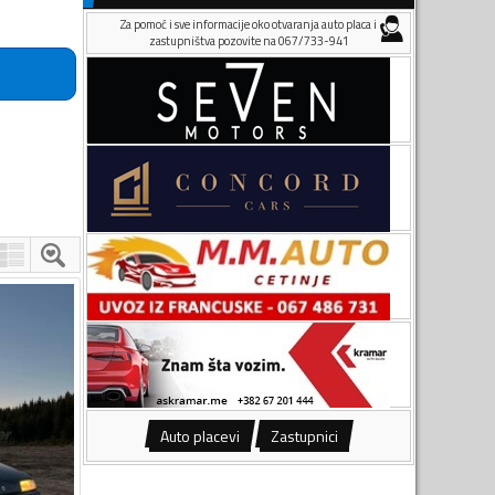
Za pomoć i sve informacije oko otvaranja auto placa i
zastupništva pozovite na 067/733-941
Auto placevi
Zastupnici