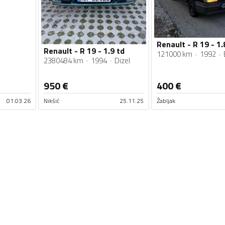
Renault - R 19 - 1.
Renault - R 19 - 1.9 td
121000 km
1992
2380484 km
1994
Dizel
950
€
400
€
01.03.26
Nikšić
25.11.25
Žabljak