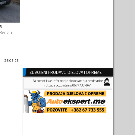
8
Benzin
26.05.25
IZDVOJENI PRODAVCI DJELOVA I OPREME
Za pomoć i sve informacije oko otvaranja prodavnice
i otpada pozovite na 067/733-941