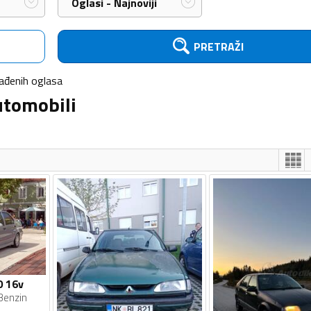
Oglasi - Najnoviji
PRETRAŽI
ađenih
oglasa
utomobili
0 16v
Benzin