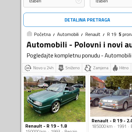
Izaberi
Izaberi
DETALJNA PRETRAGA
Početna
Automobili
Renault
R 19
5
pron
Automobili - Polovni i novi a
Pogledajte kompletnu ponudu - Automobili
Novo u 24h
Sniženo
Zamjena
Hitno
Renault - R 19 - 2.
Renault - R 19 - 1.8
185000 km
1991
150000 km
1993
Benzin