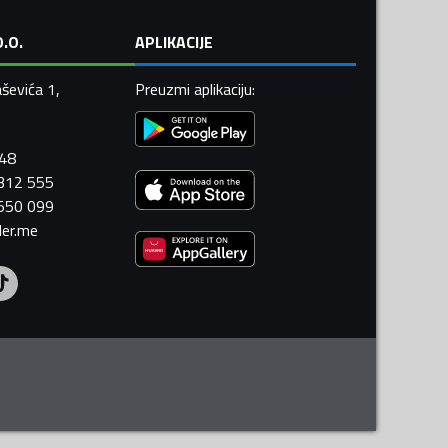
.O.
APLIKACIJE
ševića 1,
Preuzmi aplikaciju
:
448
 312 555
 550 099
ler.me