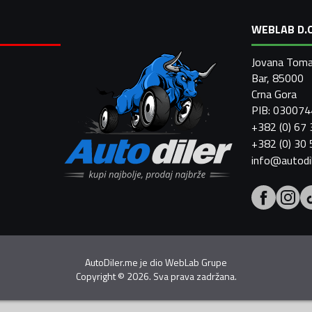
WEBLAB D.O
Jovana Toma
Bar, 85000
Crna Gora
PIB: 03007
+382 (0) 67
+382 (0) 30
info@autodi
AutoDiler.me je dio
WebLab Grupe
Copyright
©
2026. Sva prava zadržana.