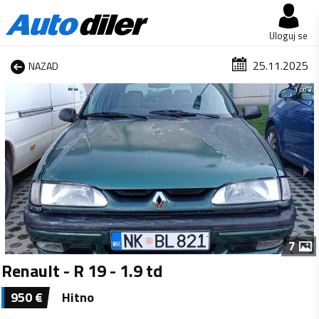
Uloguj se
25.11.2025
NAZAD
1 od 7
7
Renault - R 19 - 1.9 td
950
€
Hitno