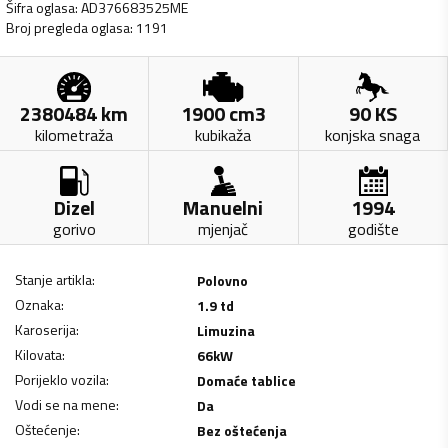
Šifra oglasa
:
AD376683525ME
Broj pregleda oglasa
:
1191
2380484
km
1900
cm3
90
KS
kilometraža
kubikaža
konjska snaga
Dizel
Manuelni
1994
gorivo
mjenjač
godište
Stanje artikla
:
Polovno
Oznaka
:
1.9 td
Karoserija
:
Limuzina
Kilovata
:
66
kW
Porijeklo vozila
:
Domaće tablice
Vodi se na mene
:
Da
Oštećenje
:
Bez oštećenja