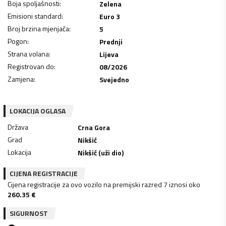
Boja spoljašnosti
:
Zelena
Emisioni standard
:
Euro 3
Broj brzina mjenjača
:
5
Pogon
:
Prednji
Strana volana
:
Lijeva
Registrovan do
:
08/2026
Zamjena
:
Svejedno
LOKACIJA OGLASA
Država
Crna Gora
Grad
Nikšić
Lokacija
Nikšić (uži dio)
CIJENA REGISTRACIJE
Cijena registracije za ovo vozilo na premijski razred 7 iznosi oko
260.35
€
SIGURNOST