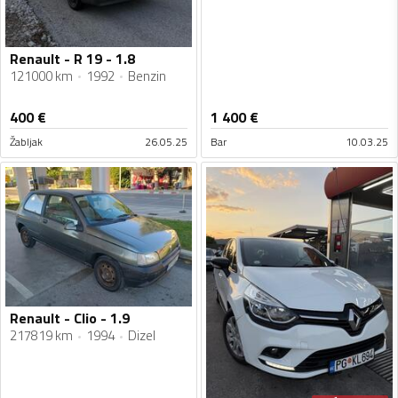
Renault - R 19 - 1.8
121000 km
1992
Benzin
400
€
1 400
€
Žabljak
26.05.25
Bar
10.03.25
Renault - Clio - 1.9
217819 km
1994
Dizel