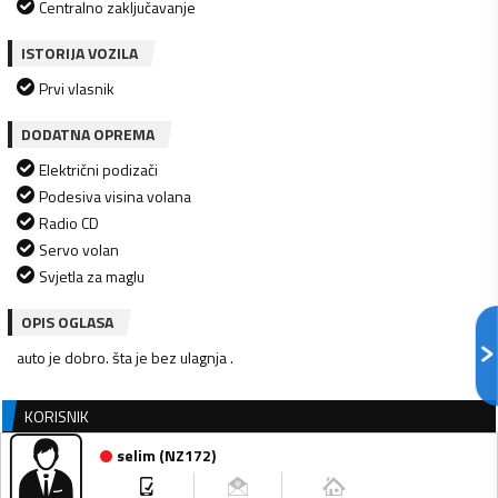
Centralno zaključavanje
ISTORIJA VOZILA
Prvi vlasnik
DODATNA OPREMA
Električni podizači
Podesiva visina volana
Radio CD
Servo volan
Svjetla za maglu
OPIS OGLASA
auto je dobro. šta je bez ulagnja .
KORISNIK
selim
(
NZ172
)