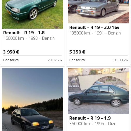
Renault - R 19 - 2.0 16v
Renault - R 19 - 1.8
185000 km
1991
Benzin
150000 km
1993
Benzin
3 950
€
5 350
€
Podgorica
29.07.26
Podgorica
01.03.26
Renault - R 19 - 1.9
350000 km
1995
Dizel