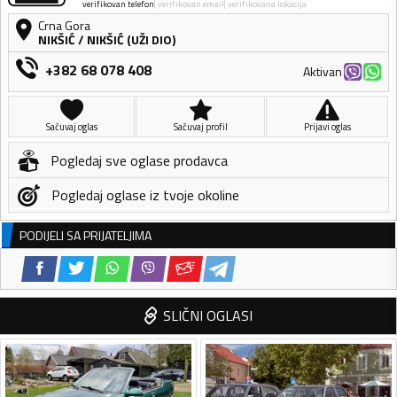
verifikovan telefon
verifikovan email
verifikovana lokacija
Crna Gora
NIKŠIĆ
/
NIKŠIĆ (UŽI DIO)
+382 68 078 408
Aktivan
Sačuvaj oglas
Sačuvaj profil
Prijavi oglas
Pogledaj sve oglase prodavca
Pogledaj oglase iz tvoje okoline
PODIJELI SA PRIJATELJIMA
SLIČNI OGLASI