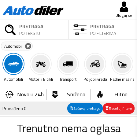
Uloguj se
PRETRAGA
PRETRAGA
PO TEKSTU
PO FILTERIMA
Automobili
Automobili
Motori i Bicikli
Transport
Poljoprivreda
Radne mašine
Novo u 24h
Sniženo
Hitno
Pronađeno
0
Sačuvaj pretragu
Resetuj filtere
Trenutno nema oglasa