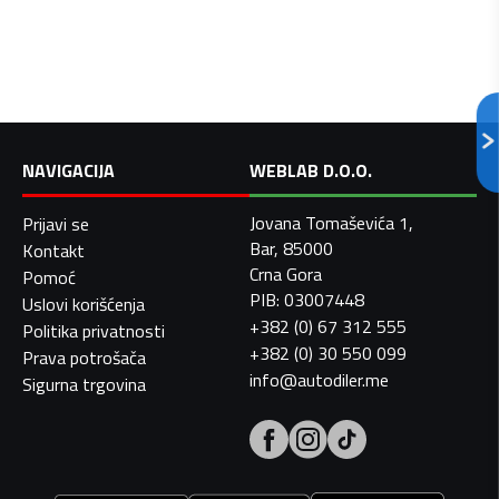
NAVIGACIJA
WEBLAB D.O.O.
Jovana Tomaševića 1,
Prijavi se
Bar, 85000
Kontakt
Crna Gora
Pomoć
PIB: 03007448
Uslovi korišćenja
+382 (0) 67 312 555
Politika privatnosti
+382 (0) 30 550 099
Prava potrošača
info@autodiler.me
Sigurna trgovina