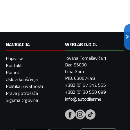
NAVIGACIJA
WEBLAB D.O.O.
Jovana Tomaševića 1,
Prijavi se
Bar, 85000
Kontakt
Crna Gora
Pomoć
PIB: 03007448
Uslovi korišćenja
+382 (0) 67 312 555
Politika privatnosti
+382 (0) 30 550 099
Prava potrošača
info@autodiler.me
Sigurna trgovina