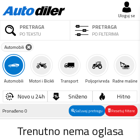
Uloguj se
PRETRAGA
PRETRAGA
PO TEKSTU
PO FILTERIMA
Automobili
Automobili
Motori i Bicikli
Transport
Poljoprivreda
Radne mašine
Novo u 24h
Sniženo
Hitno
Pronađeno
0
Sačuvaj pretragu
Resetuj filtere
Trenutno nema oglasa