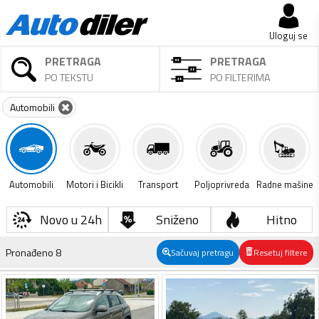
Uloguj se
PRETRAGA
PRETRAGA
PO TEKSTU
PO FILTERIMA
Automobili
Automobili
Motori i Bicikli
Transport
Poljoprivreda
Radne mašine
Novo u 24h
Sniženo
Hitno
Pronađeno
8
Sačuvaj pretragu
Resetuj filtere