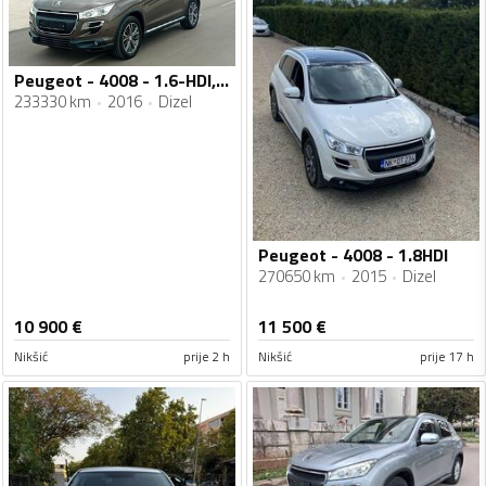
Peugeot - 4008 - 1.6-HDI,84-KW
233330 km
2016
Dizel
Peugeot - 4008 - 1.8HDI
270650 km
2015
Dizel
10 900
€
11 500
€
Nikšić
prije 2 h
Nikšić
prije 17 h