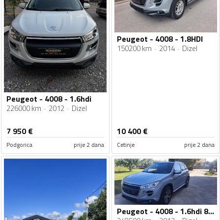
Peugeot - 4008 - 1.8HDI
150200 km
2014
Dizel
Peugeot - 4008 - 1.6hdi
226000 km
2012
Dizel
7 950
€
10 400
€
Podgorica
prije 2 dana
Cetinje
prije 2 dana
Peugeot - 4008 - 1.6hdi 84kw