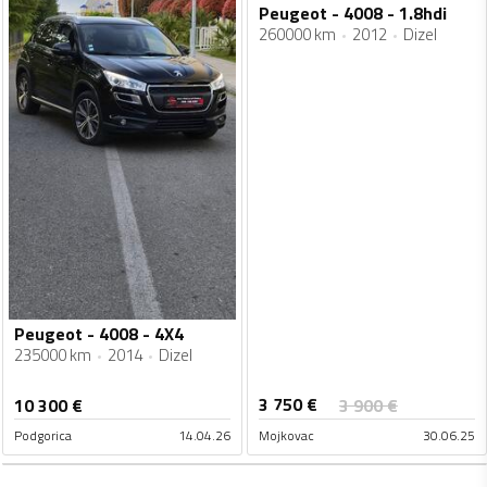
Peugeot - 4008 - 1.8hdi
260000 km
2012
Dizel
Peugeot - 4008 - 4X4
235000 km
2014
Dizel
3 750
€
10 300
€
3 900
€
Podgorica
14.04.26
Mojkovac
30.06.25