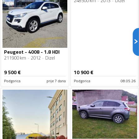
248500 km
2013
Dizel
Peugeot - 4008 - 1.8 HDI
211900 km
2012
Dizel
9 500
€
10 900
€
Podgorica
prije 7 dana
Podgorica
08.05.26