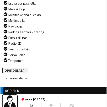
LED prednja svjetla
Metalik boja
Multifunkcionalni volan
Multimedija
Navigacija
Parking senzori - prednji
Putni računar
Radio CD
Senzori za kišu
Servo volan
Tempomat
OPIS OGLASA
u voznom stanju
KORISNIK
sasa
(
OF457
)