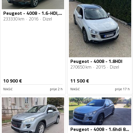
Peugeot - 4008 - 1.6-HDI,84-KW
233330 km
2016
Dizel
Peugeot - 4008 - 1.8HDI
270650 km
2015
Dizel
10 900
€
11 500
€
Nikšić
prije 2 h
Nikšić
prije 17 h
Peugeot - 4008 - 1.6hdi 84kw