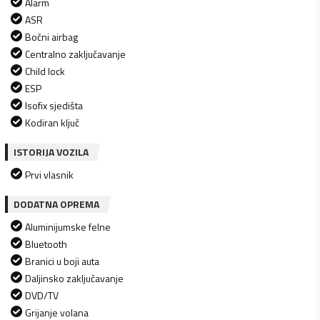
Alarm
ASR
Bočni airbag
Centralno zaključavanje
Child lock
ESP
Isofix sjedišta
Kodiran ključ
ISTORIJA VOZILA
Prvi vlasnik
DODATNA OPREMA
Aluminijumske felne
Bluetooth
Branici u boji auta
Daljinsko zaključavanje
DVD/TV
Grijanje volana