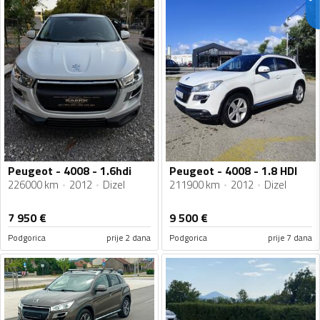
Peugeot - 4008 - 1.6hdi
Peugeot - 4008 - 1.8 HDI
226000 km
2012
Dizel
211900 km
2012
Dizel
7 950
€
9 500
€
Podgorica
prije 2 dana
Podgorica
prije 7 dana