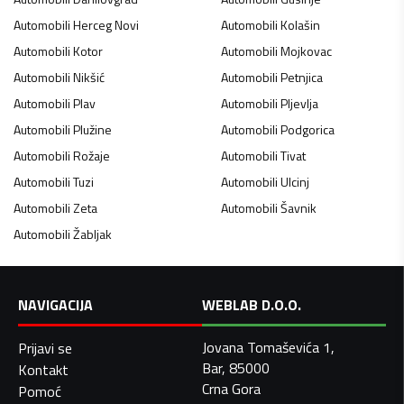
Automobili
Herceg Novi
Automobili
Kolašin
Automobili
Kotor
Automobili
Mojkovac
Automobili
Nikšić
Automobili
Petnjica
Automobili
Plav
Automobili
Pljevlja
Automobili
Plužine
Automobili
Podgorica
Automobili
Rožaje
Automobili
Tivat
Automobili
Tuzi
Automobili
Ulcinj
Automobili
Zeta
Automobili
Šavnik
Automobili
Žabljak
NAVIGACIJA
WEBLAB D.O.O.
Jovana Tomaševića 1,
Prijavi se
Bar, 85000
Kontakt
Crna Gora
Pomoć