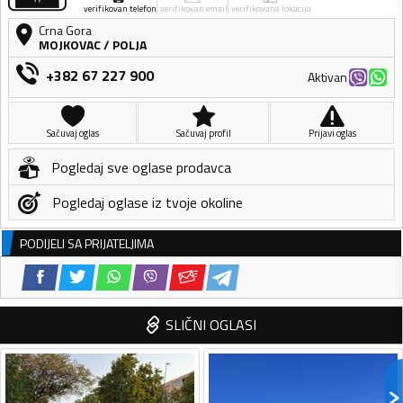
verifikovan telefon
verifikovan email
verifikovana lokacija
Crna Gora
MOJKOVAC
/
POLJA
+382 67 227 900
Aktivan
Sačuvaj oglas
Sačuvaj profil
Prijavi oglas
Pogledaj sve oglase prodavca
Pogledaj oglase iz tvoje okoline
PODIJELI SA PRIJATELJIMA
SLIČNI OGLASI