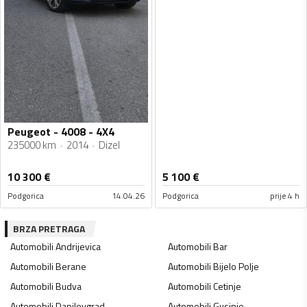
Peugeot - 4008 - 4X4
235000 km
2014
Dizel
10 300
€
5 100
€
Podgorica
14.04.26
Podgorica
prije 4 h
BRZA PRETRAGA
Automobili
Andrijevica
Automobili
Bar
Automobili
Berane
Automobili
Bijelo Polje
Automobili
Budva
Automobili
Cetinje
Automobili
Danilovgrad
Automobili
Gusinje