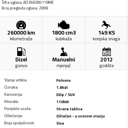
Šifra oglasa
:
AD368385778ME
Broj pregleda oglasa
:
2898
260000
km
1800
cm3
149
KS
kilometraža
kubikaža
konjska snaga
Dizel
Manuelni
2012
gorivo
mjenjač
godište
Stanje artikla
:
Polovno
Oznaka
:
1.8hdi
Karoserija
:
Džip / SUV
Kilovata
:
110
kW
Porijeklo vozila
:
Strane tablice
Oštećenje
:
Oštećen - u voznom stanju
Boja spoljašnosti
:
Siva