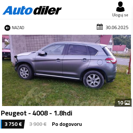
Uloguj se
30.06.2025
NAZAD
1 od 10
10
Peugeot - 4008 - 1.8hdi
3 750
€
3 900
€
Po dogovoru