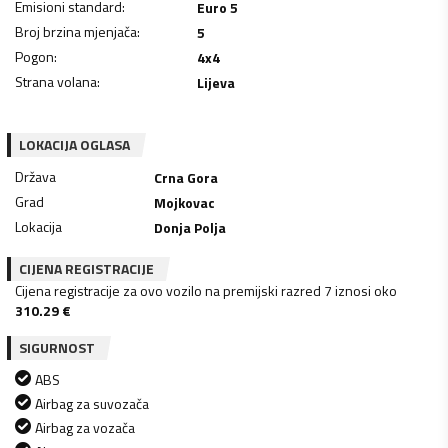
Emisioni standard
:
Euro 5
Broj brzina mjenjača
:
5
Pogon
:
4x4
Strana volana
:
Lijeva
LOKACIJA OGLASA
Država
Crna Gora
Grad
Mojkovac
Lokacija
Donja Polja
CIJENA REGISTRACIJE
Cijena registracije za ovo vozilo na premijski razred 7 iznosi oko
310.29
€
SIGURNOST
ABS
Airbag za suvozača
Airbag za vozača