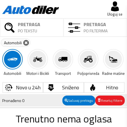
Uloguj se
PRETRAGA
PRETRAGA
PO TEKSTU
PO FILTERIMA
Automobili
Automobili
Motori i Bicikli
Transport
Poljoprivreda
Radne mašine
Novo u 24h
Sniženo
Hitno
Pronađeno
0
Sačuvaj pretragu
Resetuj filtere
Trenutno nema oglasa