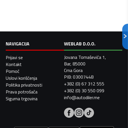
NAVIGACIJA
WEBLAB D.O.O.
Jovana Tomaševića 1,
Prijavi se
Bar, 85000
Kontakt
Crna Gora
Pomoć
PIB: 03007448
Uslovi korišćenja
+382 (0) 67 312 555
Politika privatnosti
+382 (0) 30 550 099
Prava potrošača
info@autodiler.me
Sigurna trgovina