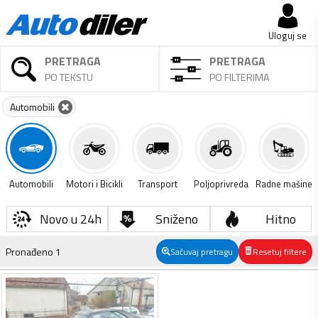
Uloguj se
PRETRAGA
PRETRAGA
PO TEKSTU
PO FILTERIMA
Automobili
Automobili
Motori i Bicikli
Transport
Poljoprivreda
Radne mašine
Novo u 24h
Sniženo
Hitno
Pronađeno
1
Sačuvaj pretragu
Resetuj filtere