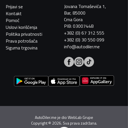
Jovana Tomaševića 1,
Prijavi se
Bar, 85000
Kontakt
Crna Gora
Pomoć
PIB: 03007448
Uslovi korišćenja
+382 (0) 67 312 555
Politika privatnosti
+382 (0) 30 550 099
Prava potrošača
info@autodiler.me
Sigurna trgovina
AutoDiler.me je dio
WebLab Grupe
Copyright
©
2026. Sva prava zadržana.