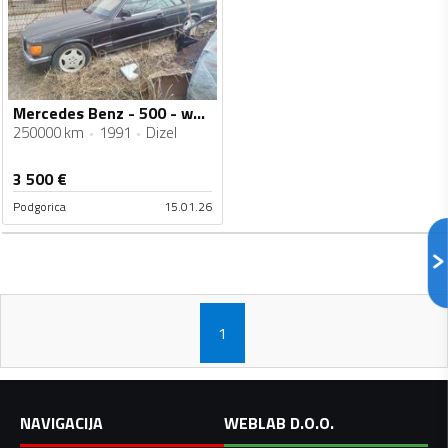
Mercedes Benz - 500 - w126 500 sec v8 (za ljubitelje)
250000 km
1991
Dizel
3 500
€
Podgorica
15.01.26
1
NAVIGACIJA
WEBLAB D.O.O.