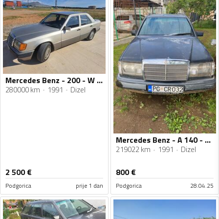
Mercedes Benz - 200 - W 124 200 D
280000 km
1991
Dizel
Mercedes Benz - A 140 - 2.5
219022 km
1991
Dizel
2 500
€
800
€
Podgorica
prije 1 dan
Podgorica
28.04.25