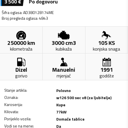
3 500
€
Po dogovoru
Šifra oglasa
:
AD380128174ME
Broj pregleda oglasa
:
4843
250000
km
3000
cm3
105
KS
kilometraža
kubikaža
konjska snaga
Dizel
Manuelni
1991
gorivo
mjenjač
godište
Stanje artikla
:
Polovno
Oznaka
:
w126 500 sec v8 (za ljubitelje)
Karoserija
:
Kupe
Kilovata
:
77
kW
Porijeklo vozila
:
Domaće tablice
Vodi se na mene
:
Da