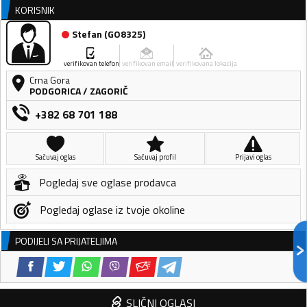
KORISNIK
Stefan
(
GO8325
)
verifikovan telefon
verifikovan email
verifikovana lokacija
Crna Gora
PODGORICA
/
ZAGORIČ
+382 68 701 188
Sačuvaj oglas
Sačuvaj profil
Prijavi oglas
Pogledaj sve oglase prodavca
Pogledaj oglase iz tvoje okoline
PODIJELI SA PRIJATELJIMA
SLIČNI OGLASI