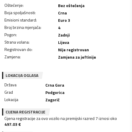
Oštećenje
:
Bez oštećenja
Boja spoljašnosti
:
Crna
Emisioni standard
:
Euro 3
Broj brzina mjenjača
:
4
Pogon
:
Zadnji
Strana volana
:
Lijeva
Registrovan do
:
Nije registrovan
Zamjena
:
Zamjena za jeftinije
LOKACIJA OGLASA
Država
Crna Gora
Grad
Podgorica
Lokacija
Zagorič
CIJENA REGISTRACIJE
Cijena registracije za ovo vozilo na premijski razred 7 iznosi oko
497.03
€