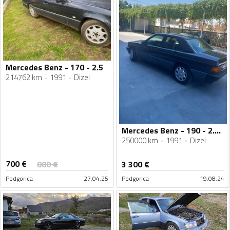
Mercedes Benz - 170 - 2.5
214762 km
1991
Dizel
Mercedes Benz - 190 - 2.0 D
250000 km
1991
Dizel
700
€
800
€
3 300
€
Podgorica
27.04.25
Podgorica
19.08.24