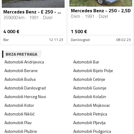
Mercedes Benz - 250 - 2,5D
Mercedes Benz - E 250 - E 250 coupe w124
0 km
1991
Dizel
359000 km
1991
Dizel
4 000
€
1 500
€
Bar
12.11.23
Danilovgrad
08.02.23
BRZA PRETRAGA
Automobili
Andrijevica
Automobili
Bar
Automobili
Berane
Automobili
Bijelo Polje
Automobili
Budva
Automobili
Cetinje
Automobili
Danilovgrad
Automobili
Gusinje
Automobili
Herceg Novi
Automobili
Kolašin
Automobili
Kotor
Automobili
Mojkovac
Automobili
Nikšić
Automobili
Petnjica
Automobili
Plav
Automobili
Pljevlja
Automobili
Plužine
Automobili
Podgorica