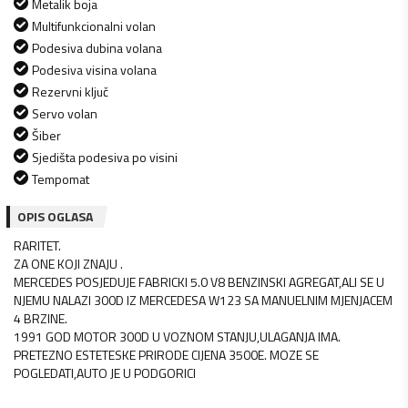
Metalik boja
Multifunkcionalni volan
Podesiva dubina volana
Podesiva visina volana
Rezervni ključ
Servo volan
Šiber
Sjedišta podesiva po visini
Tempomat
OPIS OGLASA
RARITET.
ZA ONE KOJI ZNAJU .
MERCEDES POSJEDUJE FABRICKI 5.0 V8 BENZINSKI AGREGAT,ALI SE U
NJEMU NALAZI 300D IZ MERCEDESA W123 SA MANUELNIM MJENJACEM
4 BRZINE.
1991 GOD MOTOR 300D U VOZNOM STANJU,ULAGANJA IMA.
PRETEZNO ESTETESKE PRIRODE CIJENA 3500E. MOZE SE