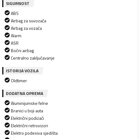
SIGURNOST
ABS
Airbag za suvozača
Airbag za vozača
Alarm
ASR
Bočni airbag
Centralno zaključavanje
ISTORIJA VOZILA
Oldtimer
DODATNA OPREMA
Aluminijumske felne
Branici u boji auta
Električni podizači
Električni retrovizori
Elektro podesiva sjedišta