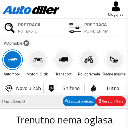
Uloguj se
PRETRAGA
PRETRAGA
PO TEKSTU
PO FILTERIMA
Automobili
Automobili
Motori i Bicikli
Transport
Poljoprivreda
Radne mašine
Novo u 24h
Sniženo
Hitno
Pronađeno
0
Sačuvaj pretragu
Resetuj filtere
Trenutno nema oglasa