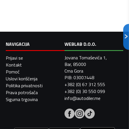
NAVIGACIJA
WEBLAB D.O.O.
Jovana Tomaševića 1,
Prijavi se
Bar, 85000
Kontakt
Crna Gora
Pomoć
PIB: 03007448
Uslovi korišćenja
+382 (0) 67 312 555
Politika privatnosti
+382 (0) 30 550 099
Prava potrošača
info@autodiler.me
Sigurna trgovina