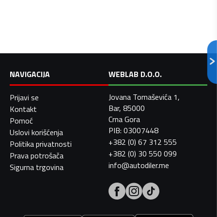
NAVIGACIJA
WEBLAB D.O.O.
Jovana Tomaševića 1,
Prijavi se
Bar, 85000
Kontakt
Crna Gora
Pomoć
PIB: 03007448
Uslovi korišćenja
+382 (0) 67 312 555
Politika privatnosti
+382 (0) 30 550 099
Prava potrošača
info@autodiler.me
Sigurna trgovina