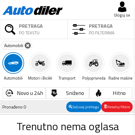
Uloguj se
PRETRAGA
PRETRAGA
PO TEKSTU
PO FILTERIMA
Automobili
Automobili
Motori i Bicikli
Transport
Poljoprivreda
Radne mašine
Novo u 24h
Sniženo
Hitno
Pronađeno
0
Sačuvaj pretragu
Resetuj filtere
Trenutno nema oglasa