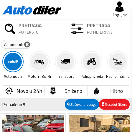
Uloguj se
PRETRAGA
PRETRAGA
PO TEKSTU
PO FILTERIMA
Automobili
Automobili
Motori i Bicikli
Transport
Poljoprivreda
Radne mašine
Novo u 24h
Sniženo
Hitno
Pronađeno
5
Sačuvaj pretragu
Resetuj filtere