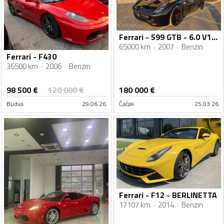
Ferrari - 599 GTB - 6.0 V12 HGTE
65000 km
2007
Benzin
Ferrari - F430
36500 km
2006
Benzin
98 500
€
120 000
€
180 000
€
Budva
29.06.26
Čačak
25.03.26
Ferrari - F12 - BERLINETTA
17107 km
2014
Benzin