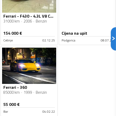
Ferrari - F430 - 4.3L V8 Coupe
31000 km
2006
Benzin
154 000
€
Cijena na upit
Cetinje
02.12.25
Podgorica
08.07.23
Ferrari - 360
85000 km
1999
Benzin
55 000
€
Bar
04.02.22