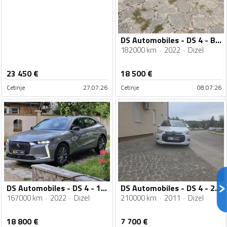
DS Automobiles - DS 4 - BASTILLE
182000 km
2022
Dizel
23 450
€
18 500
€
Cetinje
27.07.26
Cetinje
08.07.26
DS Automobiles - DS 4 - 1.5hdi
DS Automobiles - DS 4 - 2.0 HDI
167000 km
2022
Dizel
210000 km
2011
Dizel
18 800
€
7 700
€