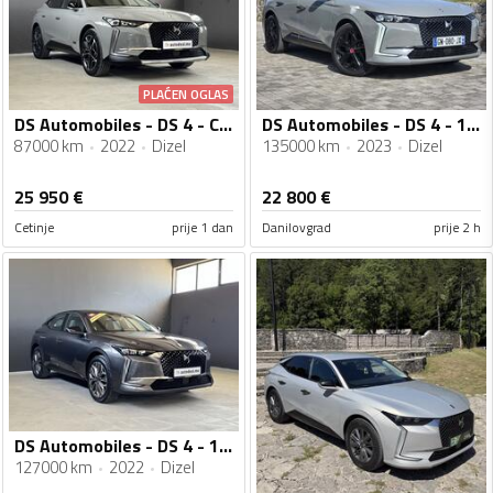
PLAĆEN OGLAS
DS Automobiles - DS 4 - CROSS RIVOLI - NOVI MODEL
DS Automobiles - DS 4 - 1.5 HDI
87000 km
2022
Dizel
135000 km
2023
Dizel
25 950
€
22 800
€
Cetinje
prije 1 dan
Danilovgrad
prije 2 h
DS Automobiles - DS 4 - 1.5 HDI - 130 KS
127000 km
2022
Dizel