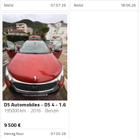
Nikšić
07.07.26
Nikšić
18.06.26
DS Automobiles - DS 4 - 1.6
195000 km
2016
Benzin
9 500
€
Herceg Novi
07.05.26