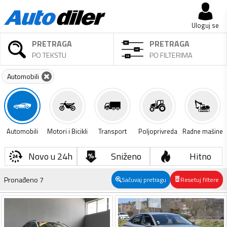
Uloguj se
PRETRAGA
PRETRAGA
PO TEKSTU
PO FILTERIMA
Automobili
Automobili
Motori i Bicikli
Transport
Poljoprivreda
Radne mašine
Novo u 24h
Sniženo
Hitno
Pronađeno
7
Sačuvaj pretragu
Resetuj filtere