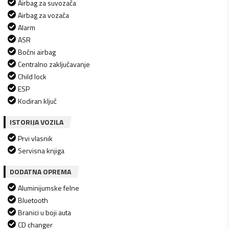
Airbag za suvozača
Airbag za vozača
Alarm
ASR
Bočni airbag
Centralno zaključavanje
Child lock
ESP
Kodiran ključ
ISTORIJA VOZILA
Prvi vlasnik
Servisna knjiga
DODATNA OPREMA
Aluminijumske felne
Bluetooth
Branici u boji auta
CD changer