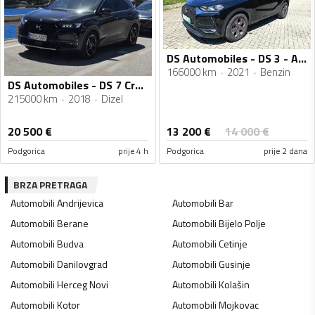
DS Automobiles - DS 3 - Automatik-1.2-11/2021
166000 km
2021
Benzin
DS Automobiles - DS 7 Crossback - 2.0 BlueHDI
215000 km
2018
Dizel
13 200
€
20 500
€
14 000
€
Podgorica
prije 4 h
Podgorica
prije 2 dana
BRZA PRETRAGA
Automobili
Andrijevica
Automobili
Bar
Automobili
Berane
Automobili
Bijelo Polje
Automobili
Budva
Automobili
Cetinje
Automobili
Danilovgrad
Automobili
Gusinje
Automobili
Herceg Novi
Automobili
Kolašin
Automobili
Kotor
Automobili
Mojkovac