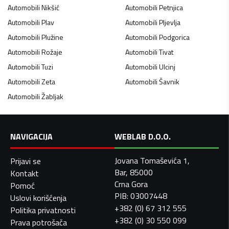
Automobili
Nikšić
Automobili
Petnjica
Automobili
Plav
Automobili
Pljevlja
Automobili
Plužine
Automobili
Podgorica
Automobili
Rožaje
Automobili
Tivat
Automobili
Tuzi
Automobili
Ulcinj
Automobili
Zeta
Automobili
Šavnik
Automobili
Žabljak
NAVIGACIJA
WEBLAB D.O.O.
Jovana Tomaševića 1,
Prijavi se
Bar, 85000
Kontakt
Crna Gora
Pomoć
PIB: 03007448
Uslovi korišćenja
+382 (0) 67 312 555
Politika privatnosti
+382 (0) 30 550 099
Prava potrošača