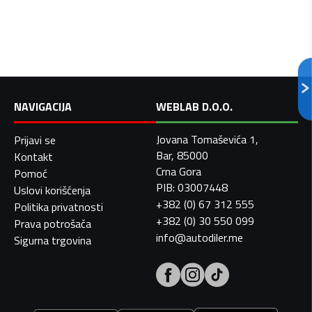
NAVIGACIJA
WEBLAB D.O.O.
Jovana Tomaševića 1,
Prijavi se
Bar, 85000
Kontakt
Crna Gora
Pomoć
PIB: 03007448
Uslovi korišćenja
+382 (0) 67 312 555
Politika privatnosti
+382 (0) 30 550 099
Prava potrošača
info@autodiler.me
Sigurna trgovina