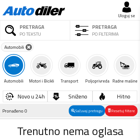
Uloguj se
PRETRAGA
PRETRAGA
PO TEKSTU
PO FILTERIMA
Automobili
Automobili
Motori i Bicikli
Transport
Poljoprivreda
Radne mašine
Novo u 24h
Sniženo
Hitno
Pronađeno
0
Sačuvaj pretragu
Resetuj filtere
Trenutno nema oglasa