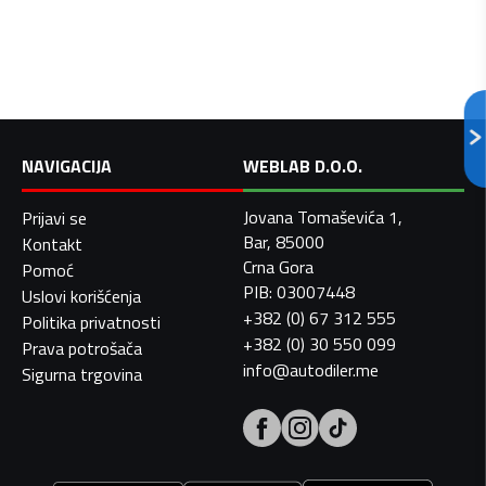
NAVIGACIJA
WEBLAB D.O.O.
Jovana Tomaševića 1,
Prijavi se
Bar, 85000
Kontakt
Crna Gora
Pomoć
PIB: 03007448
Uslovi korišćenja
+382 (0) 67 312 555
Politika privatnosti
+382 (0) 30 550 099
Prava potrošača
info@autodiler.me
Sigurna trgovina