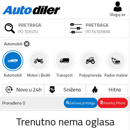
Uloguj se
PRETRAGA
PRETRAGA
PO TEKSTU
PO FILTERIMA
Automobili
Automobili
Motori i Bicikli
Transport
Poljoprivreda
Radne mašine
Novo u 24h
Sniženo
Hitno
Pronađeno
0
Sačuvaj pretragu
Resetuj filtere
Trenutno nema oglasa