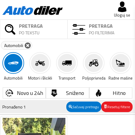
Uloguj se
PRETRAGA
PRETRAGA
PO TEKSTU
PO FILTERIMA
Automobili
Automobili
Motori i Bicikli
Transport
Poljoprivreda
Radne mašine
Novo u 24h
Sniženo
Hitno
Pronađeno
1
Sačuvaj pretragu
Resetuj filtere