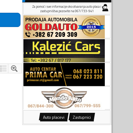
Za pomoć i sve informacije oko otvaranja auto placa i
zastupništva pozovite na 067/733-941
Auto placevi
Zastupnici