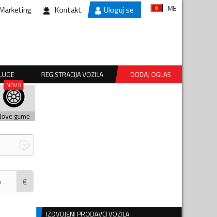
ME
Marketing
Kontakt
Uloguj se
SLUGE
REGISTRACIJA VOZILA
DODAJ OGLAS
Nove gume
€
IZDVOJENI PRODAVCI VOZILA