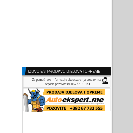
IZDVOJENI PRODAVCI DJELOVA I OPREME
Za pomoć i sve informacije oko otvaranja prodavnice
i otpada pozovite na 067/733-941