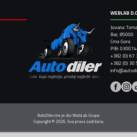
WEBLAB D.O
Jovana Toma
Bar, 85000
Crna Gora
PIB: 03007
+382 (0) 67
+382 (0) 30
info@autodi
AutoDiler.me je dio
WebLab Grupe
Copyright
©
2026. Sva prava zadržana.