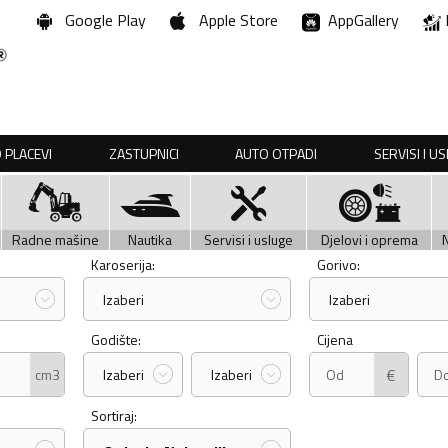
Google Play
Apple Store
AppGallery
 PLACEVI
ZASTUPNICI
AUTO OTPADI
SERVISI I U
Radne mašine
Nautika
Servisi i usluge
Djelovi i oprema
Karoserija:
Gorivo:
Izaberi
Izaberi
Godište:
Cijena
€
cm3
Izaberi
Izaberi
Sortiraj: