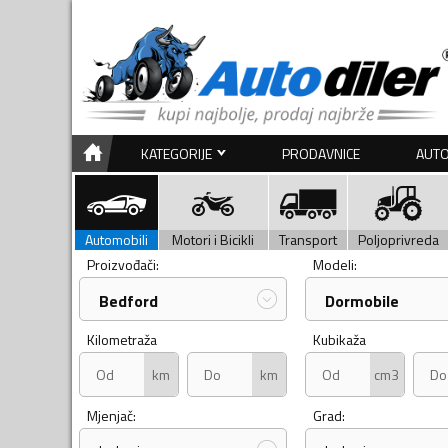
KATEGORIJE
PRODAVNICE
AUTO
Automobili
Motori i Bicikli
Transport
Poljoprivreda
Proizvođači:
Modeli:
Bedford
Dormobile
Kilometraža
Kubikaža
km
km
cm3
Mjenjač:
Grad: