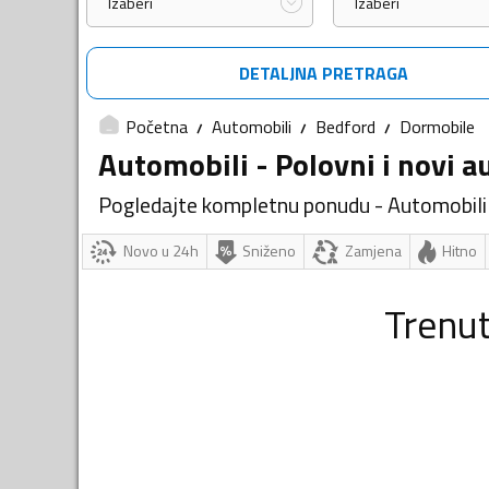
Izaberi
Izaberi
DETALJNA PRETRAGA
Početna
Automobili
Bedford
Dormobile
Automobili - Polovni i novi a
Pogledajte kompletnu ponudu - Automobili
Novo u 24h
Sniženo
Zamjena
Hitno
Trenu