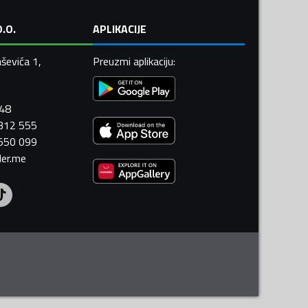
.O.
APLIKACIJE
ševića 1,
Preuzmi aplikaciju
:
448
 312 555
 550 099
ler.me