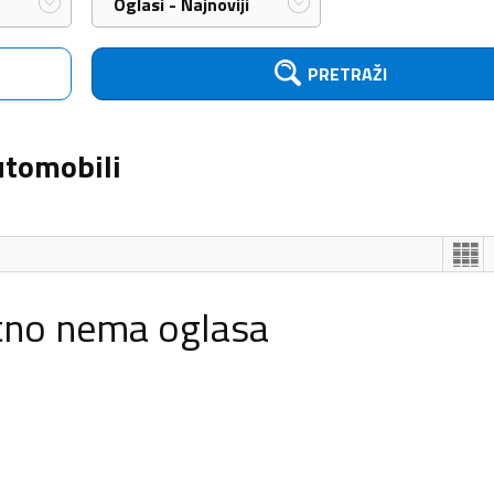
Oglasi - Najnoviji
PRETRAŽI
utomobili
tno nema oglasa