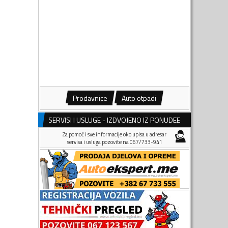
Prodavnice
Auto otpadi
SERVISI I USLUGE - IZDVOJENO IZ PONUDEE
Za pomoć i sve informacije oko upisa u adresar
servisa i usluga pozovite na 067/733-941