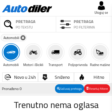
Uloguj se
PRETRAGA
PRETRAGA
PO TEKSTU
PO FILTERIMA
Automobili
Automobili
Motori i Bicikli
Transport
Poljoprivreda
Radne mašine
Novo u 24h
Sniženo
Hitno
Pronađeno
0
Sačuvaj pretragu
Resetuj filtere
Trenutno nema oglasa