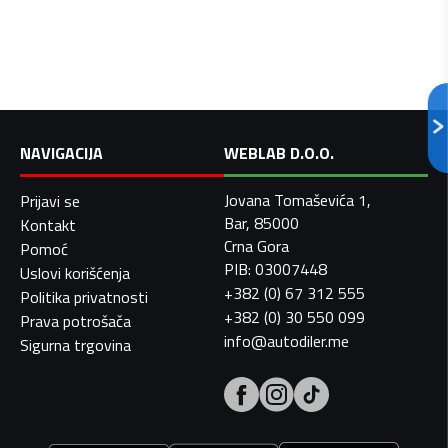
NAVIGACIJA
WEBLAB D.O.O.
Jovana Tomaševića 1,
Prijavi se
Bar, 85000
Kontakt
Crna Gora
Pomoć
PIB: 03007448
Uslovi korišćenja
+382 (0) 67 312 555
Politika privatnosti
+382 (0) 30 550 099
Prava potrošača
info@autodiler.me
Sigurna trgovina