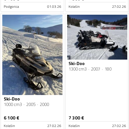
Podgorica
01.03.26
Kolašin
27.02.26
Ski-Doo
1300 cm3
2007
180
Ski-Doo
1000 cm3
2005
2000
6 100
€
7 300
€
Kolašin
27.02.26
Kolašin
27.02.26