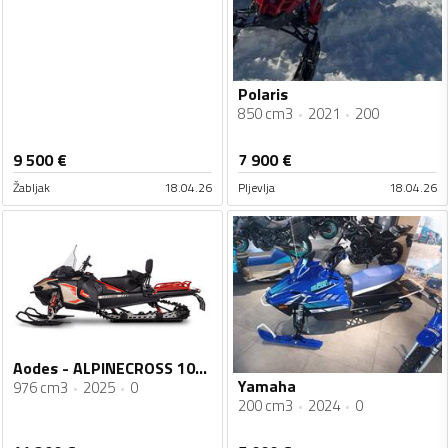
Polaris
850 cm3
2021
200
9 500
€
7 900
€
Žabljak
18.04.26
Pljevlja
18.04.26
Aodes - ALPINECROSS 1000
Yamaha
976 cm3
2025
0
200 cm3
2024
0