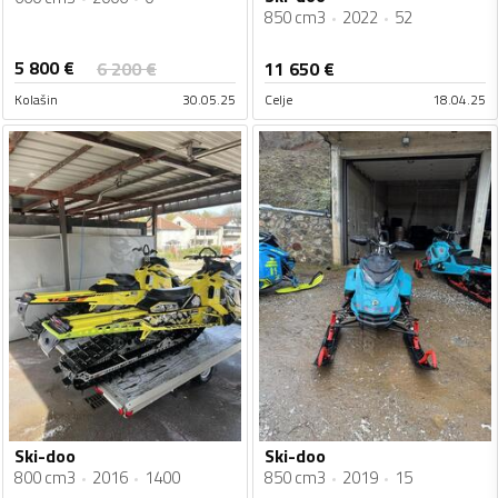
850 cm3
2022
52
5 800
€
6 200
€
11 650
€
Kolašin
30.05.25
Celje
18.04.25
Ski-doo
Ski-doo
800 cm3
2016
1400
850 cm3
2019
15