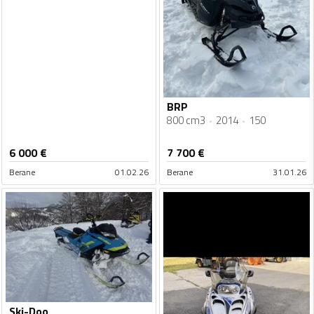
BRP
800 cm3
2014
150
6 000
€
7 700
€
Berane
01.02.26
Berane
31.01.26
Ski-Doo