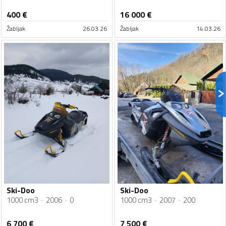
400
€
16 000
€
Žabljak
26.03.26
Žabljak
14.03.26
Ski-Doo
Ski-Doo
1000 cm3
2006
0
1000 cm3
2007
200
6 700
€
7 500
€