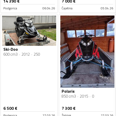
14 390
€
7 000
€
Podgorica
06.04.26
Čajetina
05.04.26
Ski-Doo
600 cm3
2012
250
Polaris
850 cm3
2015
0
6 500
€
7 300
€
Podgorica
27.03.26
Žabljak
27.03.26