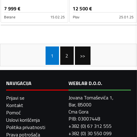
7 999
€
12 500
€
Berane
15.02.25
Plav
25.01.25
1
2
>>
NAVIGACIJA
WEBLAB D.O.O.
Jovana Tomaševića 1,
Prijavi se
Bar, 85000
Kontakt
Crna Gora
Pomoć
PIB: 03007448
Uslovi korišćenja
+382 (0) 67 312 555
Politika privatnosti
+382 (0) 30 550 099
Prava potrošača