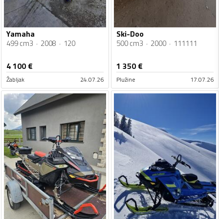
Yamaha
Ski-Doo
499 cm3
2008
120
500 cm3
2000
111111
4 100
€
1 350
€
Žabljak
24.07.26
Plužine
17.07.26