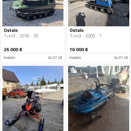
Ostalo
Ostalo
1 cm3
2016
70
1 cm3
2005
1
26 000
€
16 000
€
Kolašin
24.07.26
Kolašin
24.07.26