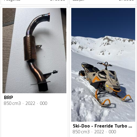
BRP
850 cm3
2022
000
Ski-Doo - Freeride Turbo 165
850 cm3
2022
000