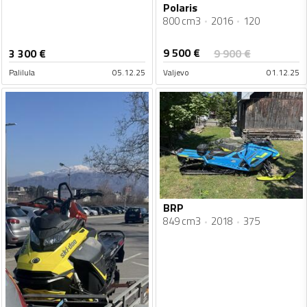
Polaris
800 cm3
2016
120
9 500
€
3 300
€
9 900
€
Palilula
05.12.25
Valjevo
01.12.25
BRP
849 cm3
2018
375