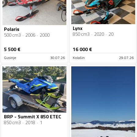
Lynx
Polaris
850 cm3
2020
20
500 cm3
2006
2000
5 500
€
16 000
€
Gusinje
30.07.26
Kolašin
29.07.26
BRP - Summit X 850 ETEC
850 cm3
2018
1