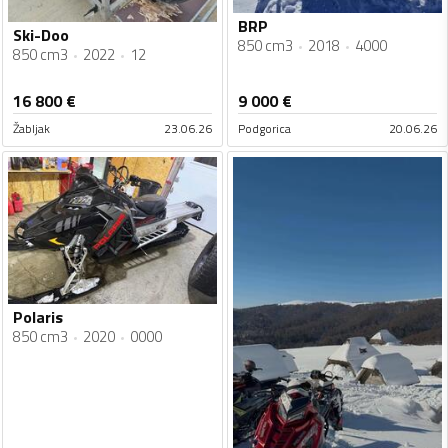
BRP
Ski-Doo
850 cm3
2018
4000
850 cm3
2022
12
16 800
€
9 000
€
Žabljak
23.06.26
Podgorica
20.06.26
Polaris
850 cm3
2020
0000