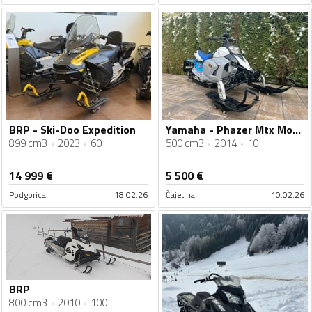
BRP - Ski-Doo Expedition
Yamaha - Phazer Mtx Mountain
899 cm3
2023
60
500 cm3
2014
10
14 999
€
5 500
€
Podgorica
18.02.26
Čajetina
10.02.26
BRP
800 cm3
2010
100