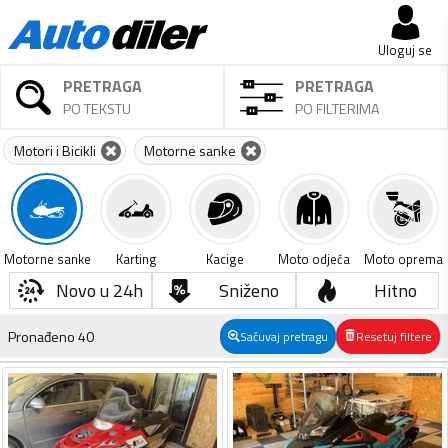
Uloguj se
PRETRAGA
PRETRAGA
PO TEKSTU
PO FILTERIMA
Motori i Bicikli
Motorne sanke
Motorne sanke
Karting
Kacige
Moto odjeća
Moto oprema
Novo u 24h
Sniženo
Hitno
Pronađeno
40
Sačuvaj pretragu
Resetuj filtere