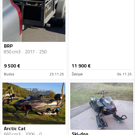
BRP
850 cm3
2017
250
9 500
€
11 900
€
Budva
23.11.25
Žabljak
04.11.25
Arctic Cat
Ski-doo
660 cm3
2006
0