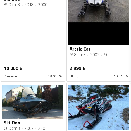
850 cm3
2018
3000
Arctic Cat
658 cm3
2002
50
10 000
€
2 999
€
Kruševac
18.01.26
Ulcinj
10.01.26
Ski-Doo
600 cm3
2007
220