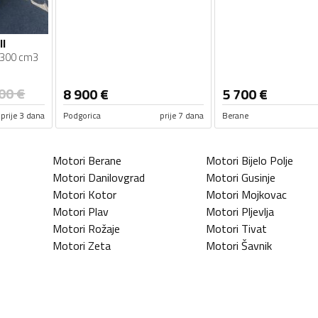
II
300 cm3
00
€
8 900
€
5 700
€
prije 3 dana
Podgorica
prije 7 dana
Berane
Motori
Berane
Motori
Bijelo Polje
Motori
Danilovgrad
Motori
Gusinje
Motori
Kotor
Motori
Mojkovac
Motori
Plav
Motori
Pljevlja
Motori
Rožaje
Motori
Tivat
Motori
Zeta
Motori
Šavnik