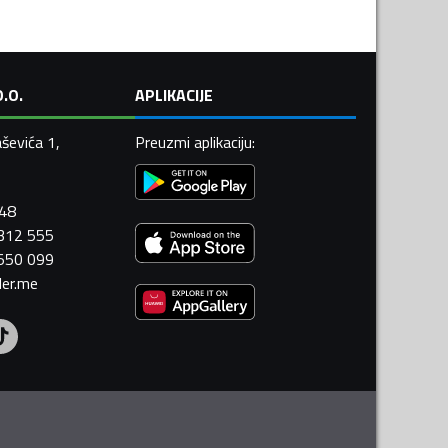
.O.
APLIKACIJE
ševića 1,
Preuzmi aplikaciju
:
448
 312 555
 550 099
ler.me