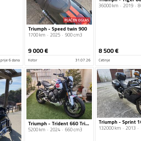
36000 km
2019
8
PLAĆEN OGLAS
Triumph - Speed twin 900
1700 km
2025
900 cm3
9 000
€
8 500
€
prije 6 dana
Kotor
31.07.26
Cetinje
Triumph - Sprint 
Triumph - Trident 660 Triple Tribute
132000 km
2013
5200 km
2024
660 cm3