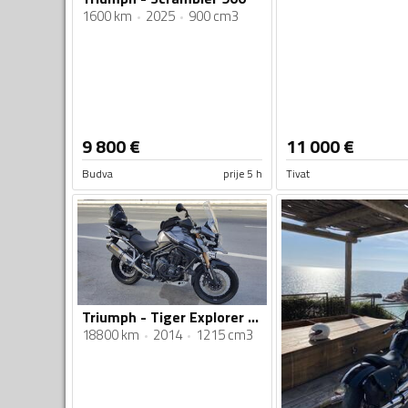
1600 km
2025
900 cm3
9 800
€
11 000
€
Budva
prije 5 h
Tivat
Triumph - Tiger Explorer 1200 XC
18800 km
2014
1215 cm3