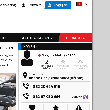
ME
Marketing
Kontakt
Uloguj se
SLUGE
REGISTRACIJA VOZILA
DODAJ OGLAS
KORISNIK
.05.2026
fra oglasa
:
Magnus Moto
(
KG768
)
770542ME
lasa
:
1638
verifikovan
verifikovan
verifikovana
telefon
email
lokacija
Crna Gora
PODGORICA
/
PODGORICA (UŽI DIO)
+382 20 624 915
+382 67 030 666
Aktivan