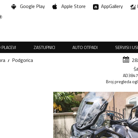
Google Play
Apple Store
AppGallery
 PLACEVI
ZASTUPNICI
AUTO OTPADI
SERVISI I U
ora
Podgorica
28
Ši
AD384
Broj pregleda og