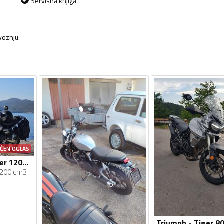
Servisna knjiga
voznju.
AĆEN OGLAS
Triumph - scrambler 1200xc
200 cm3
Triumph - Tiger 8