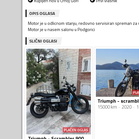
Kupljen nov u Crnoj Gori
Prvi vlasnik
OPIS OGLASA
Motor je u odlicnom stanju, redovno servisiran spreman za 
Motor je u nasem salonu u Podgorici
SLIČNI OGLASI
PL
15000 km
2020
1
PLAĆEN OGLAS
Triumph - Scrambler 900