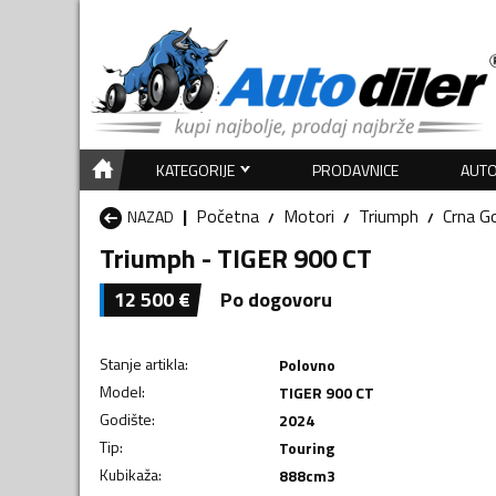
KATEGORIJE
PRODAVNICE
AUTO
Početna
Motori
Triumph
Crna G
NAZAD
Triumph - TIGER 900 CT
12 500
€
Po dogovoru
Stanje artikla
:
Polovno
Model
:
TIGER 900 CT
Godište
:
2024
Tip
:
Touring
Kubikaža
:
888
cm3