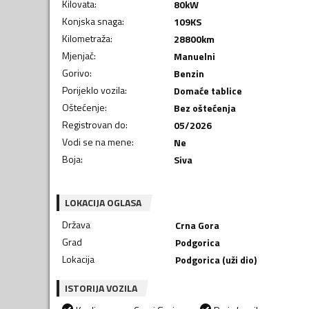
Kilovata
:
80
kW
Konjska snaga
:
109
KS
Kilometraža
:
28800
km
Mjenjač
:
Manuelni
Gorivo
:
Benzin
Porijeklo vozila
:
Domaće tablice
Oštećenje
:
Bez oštećenja
Registrovan do
:
05/2026
Vodi se na mene
:
Ne
Boja
:
Siva
LOKACIJA OGLASA
Država
Crna Gora
Grad
Podgorica
Lokacija
Podgorica (uži dio)
ISTORIJA VOZILA