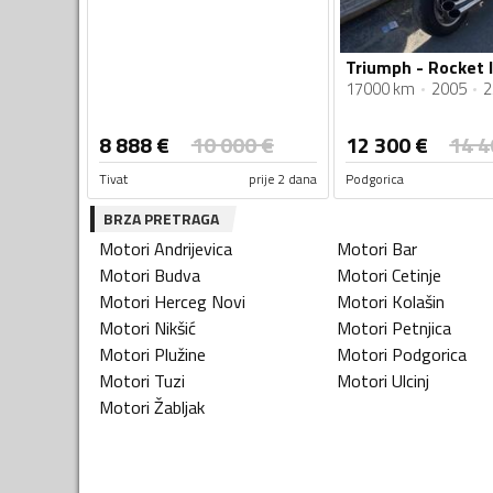
Triumph - Rocket I
17000 km
2005
2
8 888
€
10 000
€
12 300
€
14 4
Tivat
prije 2 dana
Podgorica
BRZA PRETRAGA
Motori
Andrijevica
Motori
Bar
Motori
Budva
Motori
Cetinje
Motori
Herceg Novi
Motori
Kolašin
Motori
Nikšić
Motori
Petnjica
Motori
Plužine
Motori
Podgorica
Motori
Tuzi
Motori
Ulcinj
Motori
Žabljak