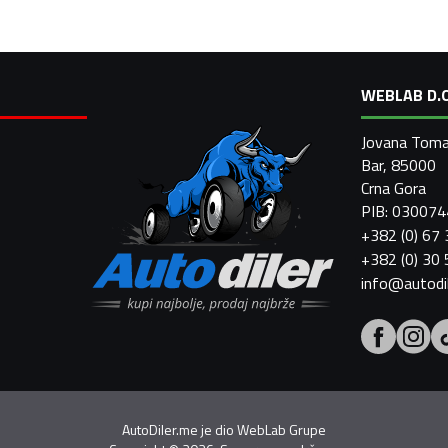
WEBLAB D.O
Jovana Toma
Bar, 85000
Crna Gora
PIB: 03007
+382 (0) 67
+382 (0) 30
info@autodi
AutoDiler.me je dio
WebLab Grupe