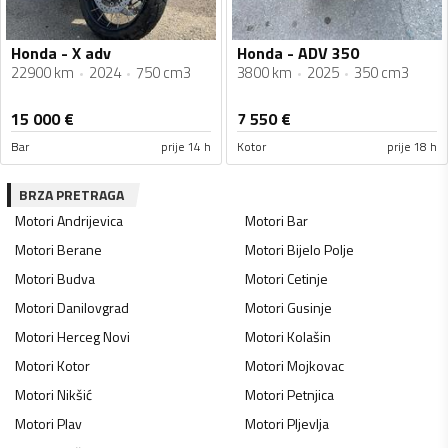
Honda - X adv
Honda - ADV 350
22900 km
2024
750 cm3
3800 km
2025
350 cm3
15 000
€
7 550
€
Bar
prije 14 h
Kotor
prije 18 h
BRZA PRETRAGA
Motori
Andrijevica
Motori
Bar
Motori
Berane
Motori
Bijelo Polje
Motori
Budva
Motori
Cetinje
Motori
Danilovgrad
Motori
Gusinje
Motori
Herceg Novi
Motori
Kolašin
Motori
Kotor
Motori
Mojkovac
Motori
Nikšić
Motori
Petnjica
Motori
Plav
Motori
Pljevlja