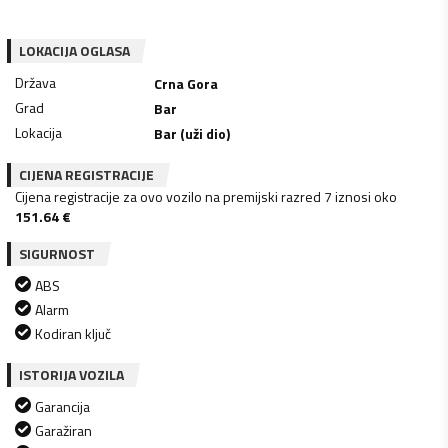
LOKACIJA OGLASA
Država
Crna Gora
Grad
Bar
Lokacija
Bar (uži dio)
CIJENA REGISTRACIJE
Cijena registracije za ovo vozilo na premijski razred 7 iznosi oko
151.64
€
SIGURNOST
ABS
Alarm
Kodiran ključ
ISTORIJA VOZILA
Garancija
Garažiran