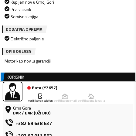
Kupljen nov u Crnoj Gori
Prvi vlasnik
Servisna knjiga
DODATNA OPREMA
Električno paljenje
OPIS OGLASA
Motor kao nov ,u garanciji.
KORISNIK
Bato
(
YZ657
)
verifikovan telefon
verifikovan email
verifikovana lokacija
Crna Gora
BAR
/
BAR (UŽI DIO)
+382 69 638 637
+382 67 011 592