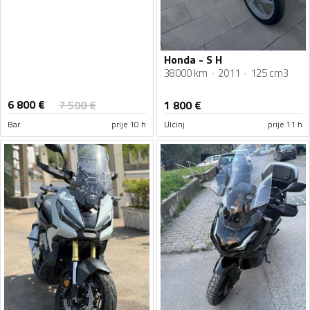
Honda - S H
38000 km
2011
125 cm3
6 800
€
7 500
€
1 800
€
Bar
prije 10 h
Ulcinj
prije 11 h