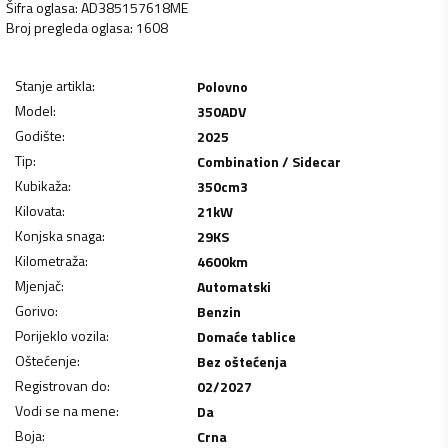
Šifra oglasa
:
AD385157618ME
Broj pregleda oglasa
:
1608
Stanje artikla
:
Polovno
Model
:
350ADV
Godište
:
2025
Tip
:
Combination / Sidecar
Kubikaža
:
350
cm3
Kilovata
:
21
kW
Konjska snaga
:
29
KS
Kilometraža
:
4600
km
Mjenjač
:
Automatski
Gorivo
:
Benzin
Porijeklo vozila
:
Domaće tablice
Oštećenje
:
Bez oštećenja
Registrovan do
:
02/2027
Vodi se na mene
:
Da
Boja
:
Crna