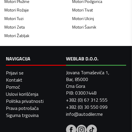
Motori
Plužine
Motori
Podgorica
Motori
Rožaje
Motori
Tivat
Motori
Tuzi
Motori
Ulcinj
Motori
Zeta
Motori
Šavnik
Motori
Žabljak
NAVIGACIJA
WEBLAB D.O.O.
Jovana Tomaševića 1,
Prijavi se
Bar, 85000
Kontakt
Crna Gora
Pomoć
PIB: 03007448
Uslovi korišćenja
+382 (0) 67 312 555
Politika privatnosti
+382 (0) 30 550 099
Prava potrošača
info@autodiler.me
Sigurna trgovina