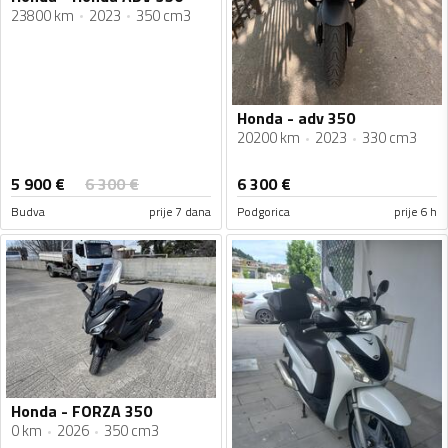
23800 km
2023
350 cm3
Honda - adv 350
20200 km
2023
330 cm3
5 900
€
6 300
€
6 300
€
Budva
prije 7 dana
Podgorica
prije 6 h
Honda - FORZA 350
0 km
2026
350 cm3