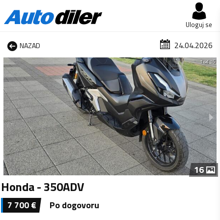
Uloguj se
24.04.2026
NAZAD
1 od 16
16
Honda - 350ADV
7 700
€
Po dogovoru