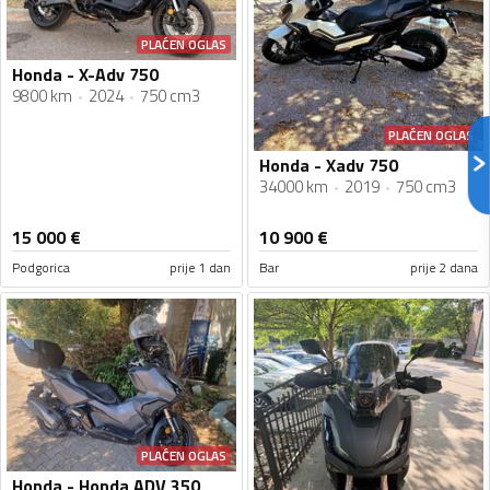
PLAĆEN OGLAS
Honda - X-Adv 750
9800 km
2024
750 cm3
PLAĆEN OGLAS
Honda - Xadv 750
34000 km
2019
750 cm3
15 000
€
10 900
€
Podgorica
prije 1 dan
Bar
prije 2 dana
PLAĆEN OGLAS
Honda - Honda ADV 350