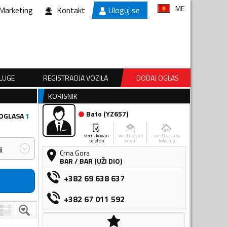
ME
Marketing
Kontakt
Uloguj se
SLUGE
REGISTRACIJA VOZILA
DODAJ OGLAS
KORISNIK
Bato
(
YZ657
)
 OGLASA
1
verifikovan
verifikovan
verifikovana
telefon
email
lokacija
i
Crna Gora
BAR
/
BAR (UŽI DIO)
+382 69 638 637
+382 67 011 592