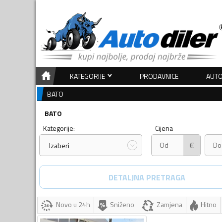
KATEGORIJE
PRODAVNICE
AUTO
BATO
BATO
Kategorije:
Cijena
€
Izaberi
DETALJNA PRETRAGA
Novo u 24h
Sniženo
Zamjena
Hitno