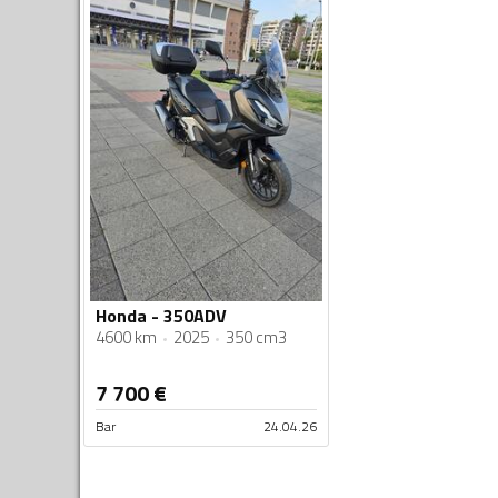
Honda - 350ADV
4600 km
2025
350 cm3
7 700
€
Bar
24.04.26