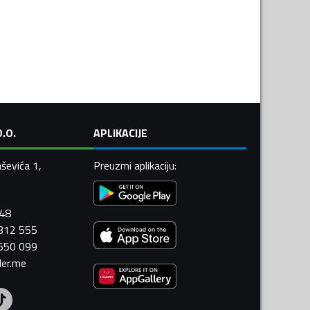
.O.
APLIKACIJE
ševića 1,
Preuzmi aplikaciju
:
448
 312 555
 550 099
ler.me