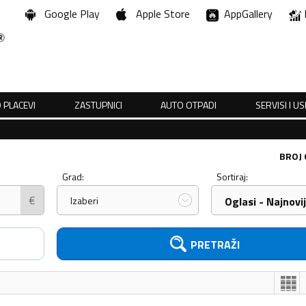
Google Play
Apple Store
AppGallery
 PLACEVI
ZASTUPNICI
AUTO OTPADI
SERVISI I U
BROJ
Grad:
Sortiraj:
€
Izaberi
Oglasi - Najnovij
PRETRAŽI