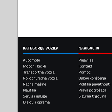
KATEGORIJE VOZILA
NAVIGACIJA
Automobili
Prijavi se
Motori i bicikli
Kontakt
Transportna vozila
Pomoć
Poljoprivredna vozila
Uslovi korišćenja
Radne mašine
Politika privatnosti
Nautika
Prava potrošača
Servis i usluge
Sigurna trgovina
Djelovi i oprema