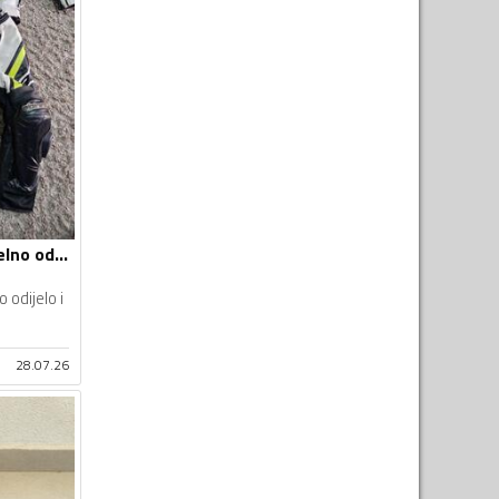
Alpinestars Dvodijelno odijelo i Sidi čizme
 odijelo i
28.07.26