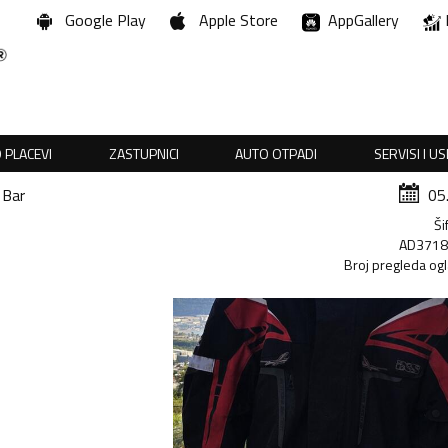
Google Play
Apple Store
AppGallery
 PLACEVI
ZASTUPNICI
AUTO OTPADI
SERVISI I U
Bar
05
Ši
AD371
Broj pregleda og