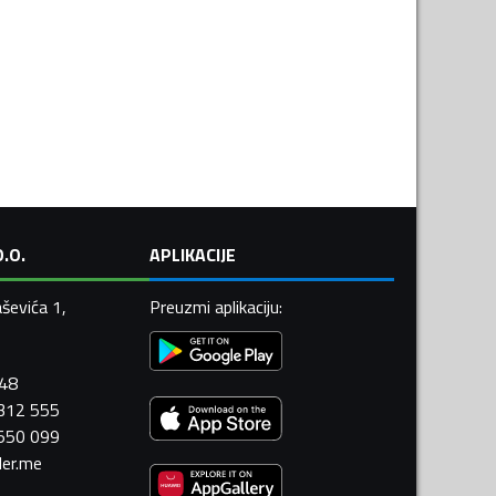
.O.
APLIKACIJE
ševića 1,
Preuzmi aplikaciju
:
448
 312 555
 550 099
ler.me