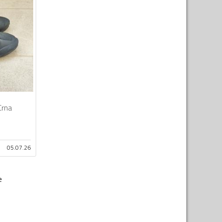
Crna
05.07.26
e