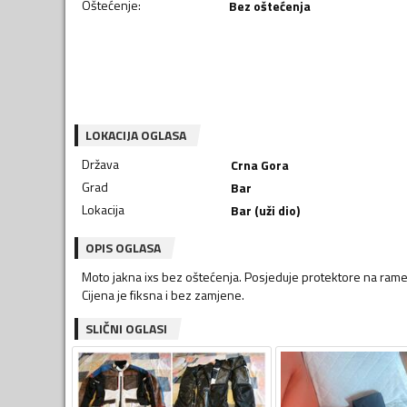
Oštećenje
:
Bez oštećenja
LOKACIJA OGLASA
Država
Crna Gora
Grad
Bar
Lokacija
Bar (uži dio)
OPIS OGLASA
Moto jakna ixs bez oštećenja. Posjeduje protektore na ramen
Cijena je fiksna i bez zamjene.
SLIČNI OGLASI