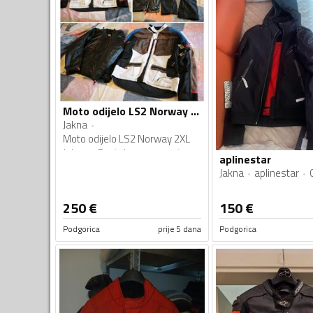
Moto odijelo LS2 Norway 2XL Jakna + Pantalone za sva 4 godisnja doba sa kisnom i zimskom postavom
Jakna
Moto odijelo LS2 Norway 2XL
Jakna + Pantalone za sva 4
aplinestar
godisnja doba sa kisnom i
Jakna
aplinestar
zimskom postavom
Kombinacija više boja
250
€
150
€
Podgorica
prije 5 dana
Podgorica