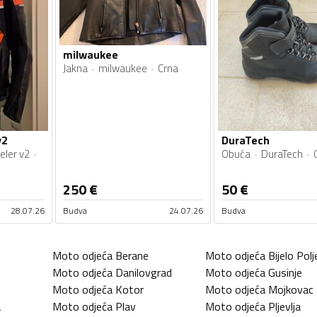
milwaukee
Jakna
milwaukee
Crna
v2
DuraTech
eler v2
Obuća
DuraTech
250
€
50
€
28.07.26
Budva
24.07.26
Budva
Moto odjeća
Berane
Moto odjeća
Bijelo Polj
Moto odjeća
Danilovgrad
Moto odjeća
Gusinje
Moto odjeća
Kotor
Moto odjeća
Mojkovac
a
Moto odjeća
Plav
Moto odjeća
Pljevlja