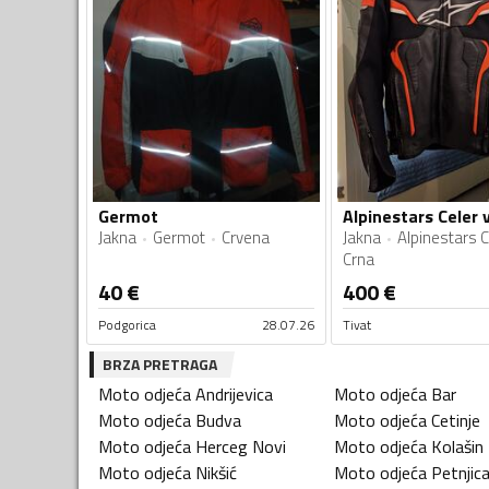
Germot
Alpinestars Celer 
Jakna
Germot
Crvena
Jakna
Alpinestars C
Crna
40
€
400
€
Podgorica
28.07.26
Tivat
BRZA PRETRAGA
Moto odjeća
Andrijevica
Moto odjeća
Bar
Moto odjeća
Budva
Moto odjeća
Cetinje
Moto odjeća
Herceg Novi
Moto odjeća
Kolašin
Moto odjeća
Nikšić
Moto odjeća
Petnjic