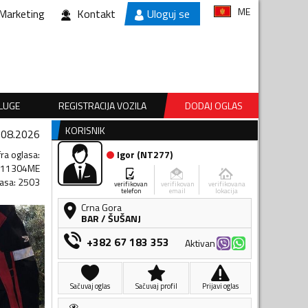
ME
Marketing
Kontakt
Uloguj se
SLUGE
REGISTRACIJA VOZILA
DODAJ OGLAS
KORISNIK
.08.2026
fra oglasa
:
Igor
(
NT277
)
811304ME
lasa
:
2503
verifikovan
verifikovan
verifikovana
telefon
email
lokacija
Crna Gora
BAR
/
ŠUŠANJ
+382 67 183 353
Aktivan
Sačuvaj oglas
Sačuvaj profil
Prijavi oglas