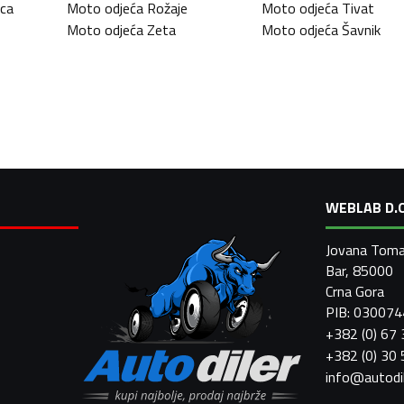
ca
Moto odjeća
Rožaje
Moto odjeća
Tivat
Moto odjeća
Zeta
Moto odjeća
Šavnik
WEBLAB D.O
Jovana Toma
Bar, 85000
Crna Gora
PIB: 03007
+382 (0) 67
+382 (0) 30
info@autodi