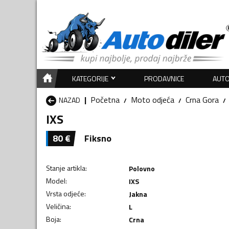
KATEGORIJE
PRODAVNICE
AUTO
Početna
Moto odjeća
Crna Gora
NAZAD
IXS
80
€
Fiksno
Stanje artikla
:
Polovno
Model
:
IXS
Vrsta odjeće
:
Jakna
Veličina
:
L
Boja
:
Crna