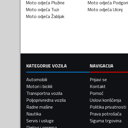
Moto odjeća
Plužine
Moto odjeća
Podgori
Moto odjeća
Tuzi
Moto odjeća
Ulcinj
Moto odjeća
Žabljak
KATEGORIJE VOZILA
NAVIGACIJA
Automobili
Prijavi se
Motori i bicikli
Kontakt
Transportna vozila
Pomoć
Poljoprivredna vozila
Uslovi korišćenja
Radne mašine
Politika privatnosti
Nautika
Prava potrošača
Servis i usluge
Sigurna trgovina
Djelovi i oprema