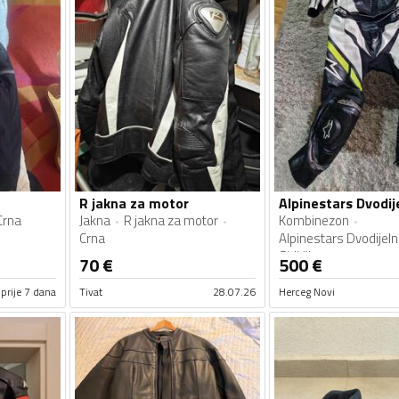
R jakna za motor
Crna
Jakna
R jakna za motor
Kombinezon
Crna
Alpinestars Dvodijelno
Sidi čizme
70
€
500
€
Crna
prije 7 dana
Tivat
28.07.26
Herceg Novi