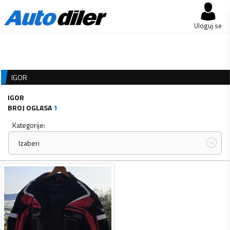
Uloguj se
IGOR
IGOR
BROJ OGLASA
1
Kategorije:
Izaberi