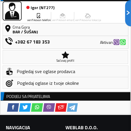
Igor
(
NT277
)
verifikovan telefon
verifikovan email
verifikovana lokacija
Crna Gora
BAR
/
ŠUŠANJ
+382 67 183 353
Aktivan
Sačuvaj profil
Pogledaj sve oglase prodavca
Pogledaj oglase iz tvoje okoline
PODIJELI SA PRIJATELJIMA
NAVIGACIJA
WEBLAB D.O.O.