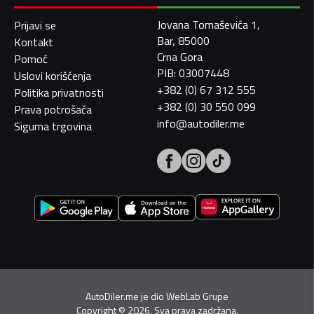
Jovana Tomaševića 1,
Prijavi se
Bar, 85000
Kontakt
Crna Gora
Pomoć
PIB: 03007448
Uslovi korišćenja
+382 (0) 67 312 555
Politika privatnosti
+382 (0) 30 550 099
Prava potrošača
info@autodiler.me
Sigurna trgovina
AutoDiler.me je dio
WebLab Grupe
Copyright
©
2026. Sva prava zadržana.