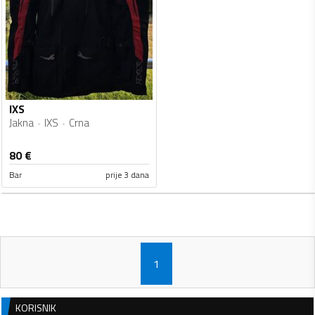
IXS
Jakna
IXS
Crna
80
€
Bar
prije 3 dana
1
KORISNIK