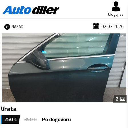
Uloguj se
02.03.2026
NAZAD
1 od 2
2
Vrata
250
€
350
€
Po dogovoru