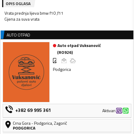
OPIS OGLASA
Vrata prednja lijeva bmw f10 ,f11
Cijena za suva vrata
AUTO OTPAD
Auto otpad Vuksanović
(
RO926
)
Podgorica
+382 69 995 361
Aktivan
Crna Gora
-
Podgorica
,
Zagorič
PODGORICA