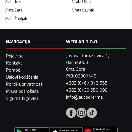
Vrata
Tuzi
Vrata
Ulcinj
Vrata
Zeta
Vrata
Šavnik
Vrata
Žabljak
NAVIGACIJA
WEBLAB D.O.O.
Jovana Tomaševića 1,
Prijavi se
Bar, 85000
Kontakt
Crna Gora
Pomoć
PIB: 03007448
Uslovi korišćenja
+382 (0) 67 312 555
Politika privatnosti
+382 (0) 30 550 099
Prava potrošača
info@autodiler.me
Sigurna trgovina