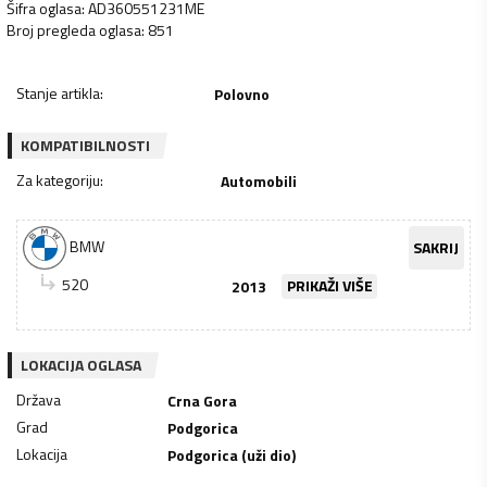
Šifra oglasa
:
AD360551231ME
Broj pregleda oglasa
:
851
Stanje artikla
:
Polovno
KOMPATIBILNOSTI
Za kategoriju
:
Automobili
BMW
SAKRIJ
520
2013
PRIKAŽI VIŠE
LOKACIJA OGLASA
Država
Crna Gora
Grad
Podgorica
Lokacija
Podgorica (uži dio)