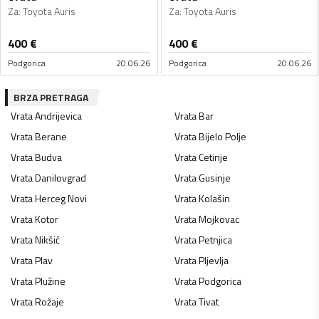
Za
:
Toyota Auris
Za
:
Toyota Auris
400
€
400
€
Podgorica
20.06.26
Podgorica
20.06.26
BRZA PRETRAGA
Vrata
Andrijevica
Vrata
Bar
Vrata
Berane
Vrata
Bijelo Polje
Vrata
Budva
Vrata
Cetinje
Vrata
Danilovgrad
Vrata
Gusinje
Vrata
Herceg Novi
Vrata
Kolašin
Vrata
Kotor
Vrata
Mojkovac
Vrata
Nikšić
Vrata
Petnjica
Vrata
Plav
Vrata
Pljevlja
Vrata
Plužine
Vrata
Podgorica
Vrata
Rožaje
Vrata
Tivat