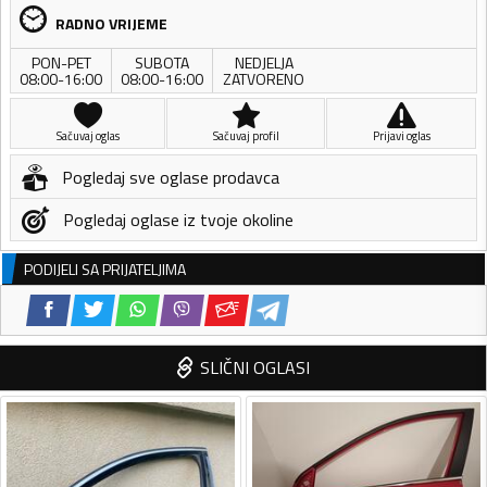
RADNO VRIJEME
PON-PET
SUBOTA
NEDJELJA
08:00-16:00
08:00-16:00
ZATVORENO
Sačuvaj oglas
Sačuvaj profil
Prijavi oglas
Pogledaj sve oglase prodavca
Pogledaj oglase iz tvoje okoline
PODIJELI SA PRIJATELJIMA
SLIČNI OGLASI