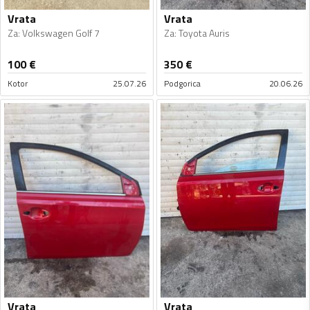
Vrata
Vrata
Za
:
Volkswagen Golf 7
Za
:
Toyota Auris
100
€
350
€
Kotor
25.07.26
Podgorica
20.06.26
Vrata
Vrata