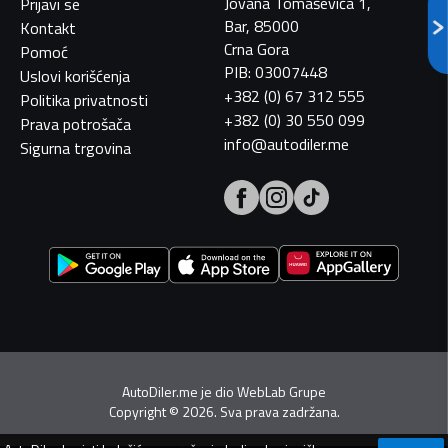
Jovana Tomaševića 1,
Prijavi se
Bar, 85000
Kontakt
Crna Gora
Pomoć
PIB: 03007448
Uslovi korišćenja
+382 (0) 67 312 555
Politika privatnosti
+382 (0) 30 550 099
Prava potrošača
info@autodiler.me
Sigurna trgovina
AutoDiler.me je dio
WebLab Grupe
Copyright
©
2026. Sva prava zadržana.