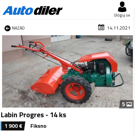
Uloguj se
14.11.2021
NAZAD
1 od 5
5
Labin Progres - 14 ks
1 900
€
Fiksno