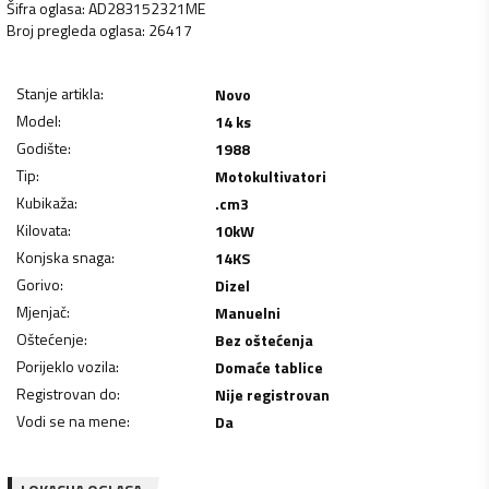
Šifra oglasa
:
AD283152321ME
Broj pregleda oglasa
:
26417
Stanje artikla
:
Novo
Model
:
14 ks
Godište
:
1988
Tip
:
Motokultivatori
Kubikaža
:
.
cm3
Kilovata
:
10
kW
Konjska snaga
:
14
KS
Gorivo
:
Dizel
Mjenjač
:
Manuelni
Oštećenje
:
Bez oštećenja
Porijeklo vozila
:
Domaće tablice
Registrovan do
:
Nije registrovan
Vodi se na mene
:
Da