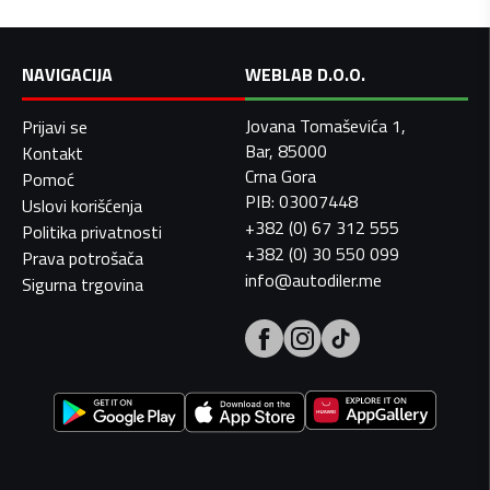
NAVIGACIJA
WEBLAB D.O.O.
Jovana Tomaševića 1,
Prijavi se
Bar, 85000
Kontakt
Crna Gora
Pomoć
PIB: 03007448
Uslovi korišćenja
+382 (0) 67 312 555
Politika privatnosti
+382 (0) 30 550 099
Prava potrošača
info@autodiler.me
Sigurna trgovina