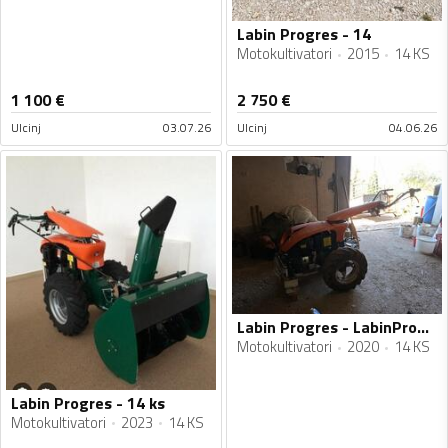
Labin Progres - 14
Motokultivatori
2015
14 KS
1 100
€
2 750
€
Ulcinj
03.07.26
Ulcinj
04.06.26
Labin Progres - LabinProgres
Motokultivatori
2020
14 KS
Labin Progres - 14 ks
Motokultivatori
2023
14 KS