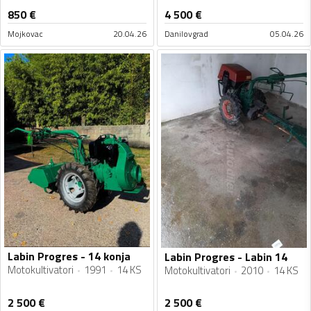
850
€
4 500
€
Mojkovac
20.04.26
Danilovgrad
05.04.26
Labin Progres - 14 konja
Labin Progres - Labin 14
Motokultivatori
1991
14 KS
Motokultivatori
2010
14 KS
2 500
€
2 500
€