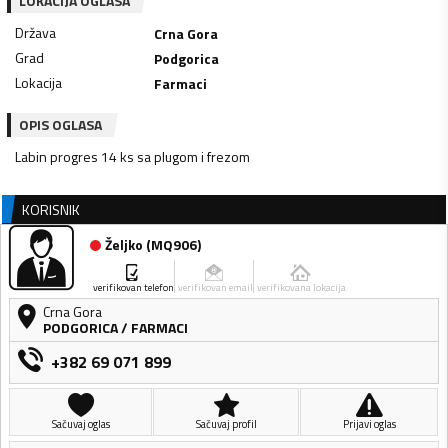
LOKACIJA OGLASA
Država
Crna Gora
Grad
Podgorica
Lokacija
Farmaci
OPIS OGLASA
Labin progres 14 ks sa plugom i frezom
KORISNIK
Željko
(
MQ906
)
verifikovan telefon
verifikovan email
verifikovana lokacija
Crna Gora
PODGORICA
/
FARMACI
+382 69 071 899
Sačuvaj oglas
Sačuvaj profil
Prijavi oglas