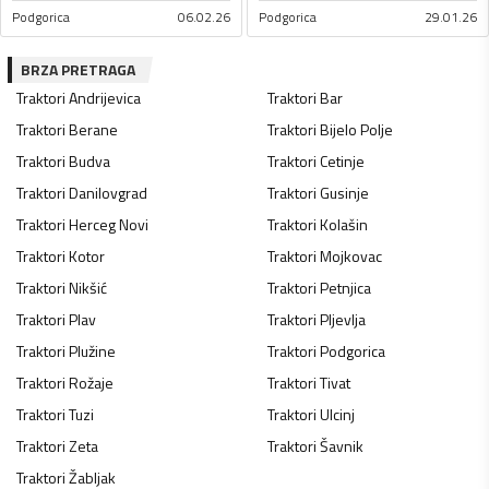
Podgorica
06.02.26
Podgorica
29.01.26
BRZA PRETRAGA
Traktori
Andrijevica
Traktori
Bar
Traktori
Berane
Traktori
Bijelo Polje
Traktori
Budva
Traktori
Cetinje
Traktori
Danilovgrad
Traktori
Gusinje
Traktori
Herceg Novi
Traktori
Kolašin
Traktori
Kotor
Traktori
Mojkovac
Traktori
Nikšić
Traktori
Petnjica
Traktori
Plav
Traktori
Pljevlja
Traktori
Plužine
Traktori
Podgorica
Traktori
Rožaje
Traktori
Tivat
Traktori
Tuzi
Traktori
Ulcinj
Traktori
Zeta
Traktori
Šavnik
Traktori
Žabljak