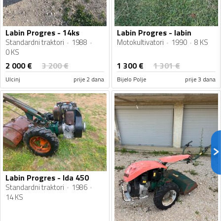
Labin Progres - 14ks
Labin Progres - labin
Standardni traktori
1988
Motokultivatori
1990
8 KS
0 KS
2 000
€
1 300
€
3 200
€
1 301
€
Ulcinj
prije 2 dana
Bijelo Polje
prije 3 dana
Labin Progres - lda 450
Standardni traktori
1986
14 KS