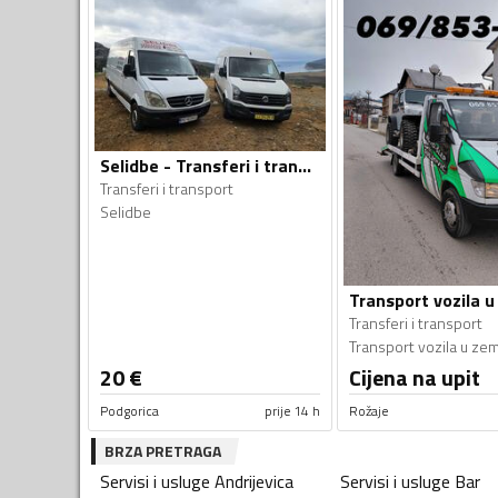
Selidbe - Transferi i transport
Transferi i transport
Selidbe
Transferi i transport
20
€
Cijena na upit
Podgorica
prije 14 h
Rožaje
BRZA PRETRAGA
Servisi i usluge
Andrijevica
Servisi i usluge
Bar