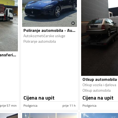
Poliranje automobila - Autokozmetičarske usluge
Autokozmetičarske usluge
Poliranje automobila
Prevoz tereta - Transferi i transport
Otkup vozila i djelova
Otkup automobila
Cijena na upit
Cijena na upit
prije 57 min
Podgorica
prije 11 h
Podgorica