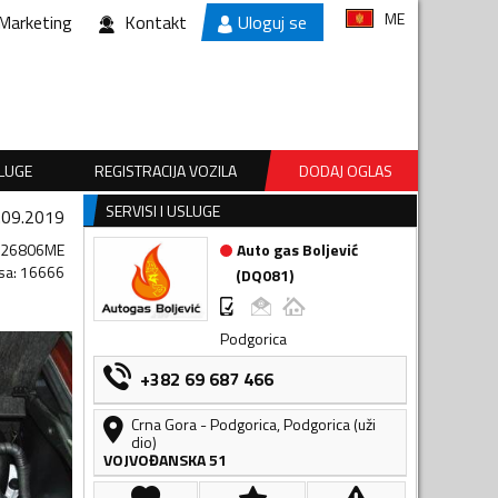
ME
Marketing
Kontakt
Uloguj se
SLUGE
REGISTRACIJA VOZILA
DODAJ OGLAS
SERVISI I USLUGE
.09.2019
326806ME
Auto gas Boljević
sa
:
16666
(
DQ081
)
Podgorica
+382 69 687 466
Crna Gora
-
Podgorica
,
Podgorica (uži
dio)
VOJVOĐANSKA 51