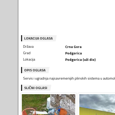
LOKACIJA OGLASA
Država
Crna Gora
Grad
Podgorica
Lokacija
Podgorica (uži dio)
OPIS OGLASA
Servis i ugradnja najsavremenijih plinskih sistema u automob
SLIČNI OGLASI