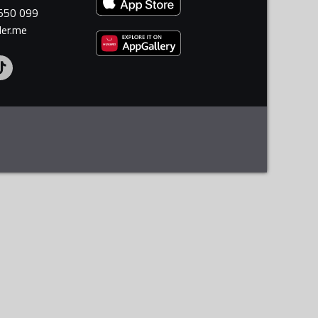
 550 099
ler.me