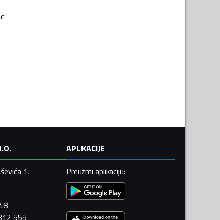
ac
.O.
APLIKACIJE
ševića 1,
Preuzmi aplikaciju
:
448
 312 555