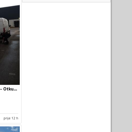
Otkup automobila - Otkup vozila i djelova
prije 12 h