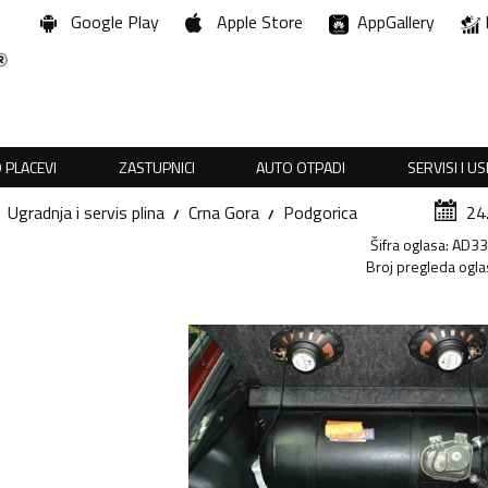
Google Play
Apple Store
AppGallery
 PLACEVI
ZASTUPNICI
AUTO OTPADI
SERVISI I U
Ugradnja i servis plina
Crna Gora
Podgorica
24
Šifra oglasa
:
AD3
Broj pregleda ogla