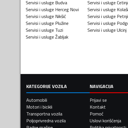
Servisi i usluge
Budva
Servisi i usluge
Cetinj
Servisi i usluge
Herceg Novi
Servisi i usluge
Kolaš
Servisi i usluge
Nikšić
Servisi i usluge
Petnj
Servisi i usluge
Plužine
Servisi i usluge
Podgo
Servisi i usluge
Tuzi
Servisi i usluge
Ulcinj
Servisi i usluge
Žabljak
KATEGORIJE VOZILA
NAVIGACIJA
Automobili
Prijavi se
Motori i bicikli
Kontakt
Transportna vozila
Pomoć
Poljoprivredna vozila
Uslovi korišćenja
Radne mašine
Politika privatnosti