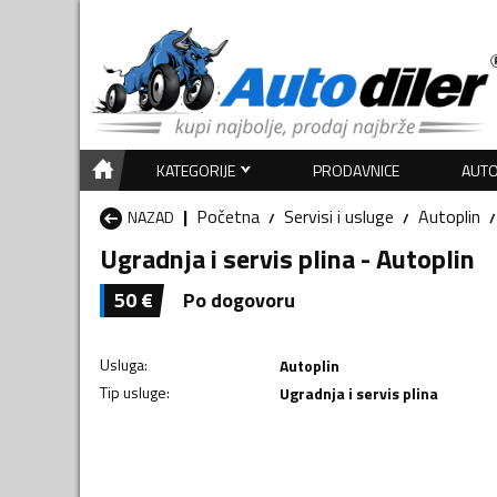
KATEGORIJE
PRODAVNICE
AUTO
Početna
Servisi i usluge
Autoplin
NAZAD
Ugradnja i servis plina - Autoplin
50
€
Po dogovoru
Usluga
:
Autoplin
Tip usluge
:
Ugradnja i servis plina