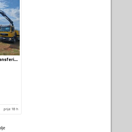
Prevoz tereta - Transferi i transport
prije 18 h
lje