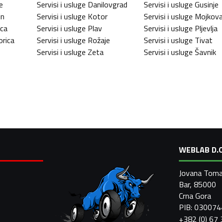
e
Servisi i usluge
Danilovgrad
Servisi i usluge
Gusinje
in
Servisi i usluge
Kotor
Servisi i usluge
Mojkov
ica
Servisi i usluge
Plav
Servisi i usluge
Pljevlja
rica
Servisi i usluge
Rožaje
Servisi i usluge
Tivat
Servisi i usluge
Zeta
Servisi i usluge
Šavnik
WEBLAB D.O
Jovana Toma
Bar, 85000
Crna Gora
PIB: 03007
+382 (0) 67