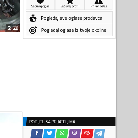
Sačuvaj oglas
Sačuvaj profil
Prijavi oglas
Pogledaj sve oglase prodavca
2
Pogledaj oglase iz tvoje okoline
PODIJELI SA PRIJATELJIMA