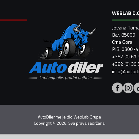
WEBLAB D.O
Jovana Toma
Bar, 85000
Crna Gora
PIB: 03007
+382 (0) 67
+382 (0) 30
info@autodi
AutoDiler.me je dio
WebLab Grupe
Copyright
©
2026. Sva prava zadržana.