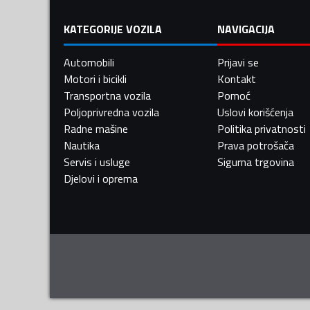
KATEGORIJE VOZILA
NAVIGACIJA
Automobili
Prijavi se
Motori i bicikli
Kontakt
Transportna vozila
Pomoć
Poljoprivredna vozila
Uslovi korišćenja
Radne mašine
Politika privatnosti
Nautika
Prava potrošača
Servis i usluge
Sigurna trgovina
Djelovi i oprema