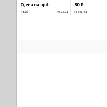
Cijena na upit
50
€
Nikšić
10.05.24
Podgorica