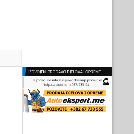
IZDVOJENI PRODAVCI DJELOVA I OPREME
Za pomoć i sve informacije oko otvaranja prodavnice
i otpada pozovite na 067/733-941