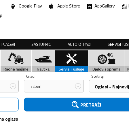
Google Play
Apple Store
AppGallery
 PLACEVI
ZASTUPNICI
AUTO OTPADI
SERVISI I U
Radne mašine
Nautika
Servisi i usluge
Djelovi i oprema
Grad:
Sortiraj:
Izaberi
Oglasi - Najnovij
PRETRAŽI
na
oglasa