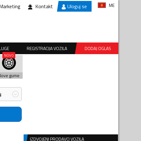
ME
Marketing
Kontakt
Uloguj se
SLUGE
REGISTRACIJA VOZILA
DODAJ OGLAS
Nove gume
i
IZDVOJENI PRODAVCI VOZILA