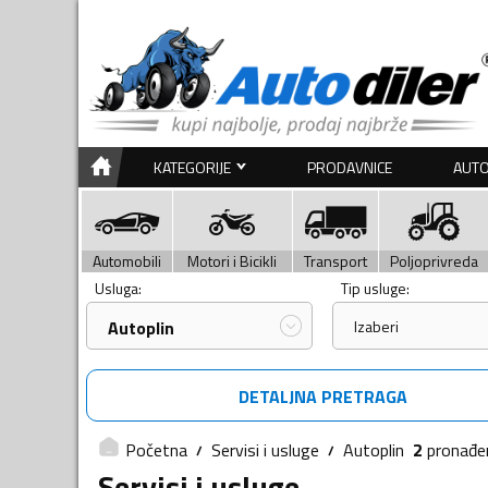
KATEGORIJE
PRODAVNICE
AUTO
Automobili
Motori i Bicikli
Transport
Poljoprivreda
Usluga:
Tip usluge:
Autoplin
Izaberi
DETALJNA PRETRAGA
Početna
Servisi i usluge
Autoplin
2
pronađe
Servisi i usluge