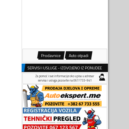
Prodavnice
Auto otpadi
SERVISI I USLUGE - IZDVOJENO IZ PONUDEE
Za pomoć i sve informacije oko upisa u adresar
servisa i usluga pozovite na 067/733-941