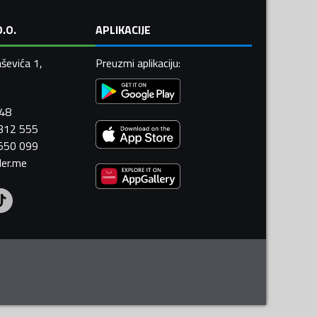
.O.
APLIKACIJE
ševića 1,
Preuzmi aplikaciju
:
448
 312 555
 550 099
ler.me