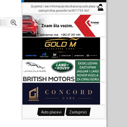
Za pomoć i sve informacije oko otvaranja auto placa i
zastupništva pozovite na 067/733-941
Auto placevi
Zastupnici