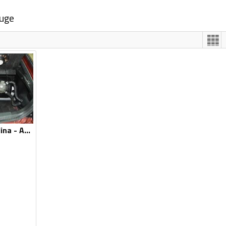
luge
Ugradnja i servis plina - Autoplin