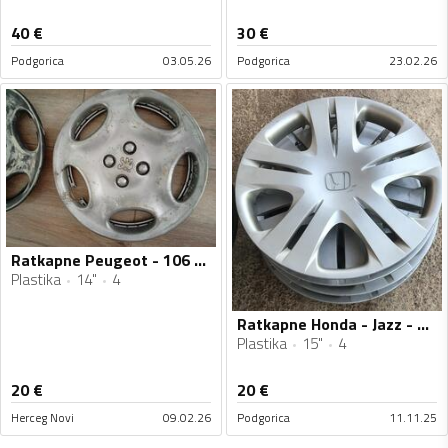
40
€
30
€
Podgorica
03.05.26
Podgorica
23.02.26
Ratkapne Peugeot - 106 - 14" - 4 kom.
Plastika
14"
4
Ratkapne Honda - Jazz - 15" - 4 kom.
Plastika
15"
4
20
€
20
€
Herceg Novi
09.02.26
Podgorica
11.11.25