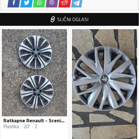
SLIČNI OGLASI
Ratkapne Renault - Scenic - 20" - 2 kom.
Plastika
20"
2