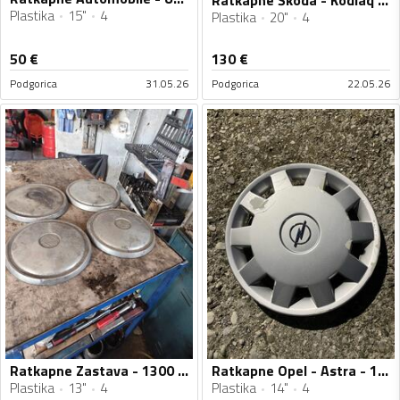
Plastika
15"
4
Plastika
20"
4
50
€
130
€
Podgorica
31.05.26
Podgorica
22.05.26
Ratkapne Zastava - 1300 - 13" - 4 kom.
Ratkapne Opel - Astra - 14" - 4 kom.
Plastika
13"
4
Plastika
14"
4