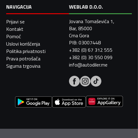
NAVIGACIJA
WEBLAB D.O.O.
Jovana Tomaševića 1,
Prijavi se
Bar, 85000
Kontakt
Crna Gora
Pomoć
PIB: 03007448
Uslovi korišćenja
+382 (0) 67 312 555
Politika privatnosti
+382 (0) 30 550 099
Prava potrošača
info@autodiler.me
Sigurna trgovina