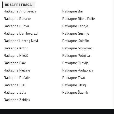
BRZA PRETRAGA
Ratkapne
Andrijevica
Ratkapne
Bar
Ratkapne
Berane
Ratkapne
Bijelo Polje
Ratkapne
Budva
Ratkapne
Cetinje
Ratkapne
Danilovgrad
Ratkapne
Gusinje
Ratkapne
Herceg Novi
Ratkapne
Kolašin
Ratkapne
Kotor
Ratkapne
Mojkovac
Ratkapne
Nikšić
Ratkapne
Petnjica
Ratkapne
Plav
Ratkapne
Pljevlja
Ratkapne
Plužine
Ratkapne
Podgorica
Ratkapne
Rožaje
Ratkapne
Tivat
Ratkapne
Tuzi
Ratkapne
Ulcinj
Ratkapne
Zeta
Ratkapne
Šavnik
Ratkapne
Žabljak