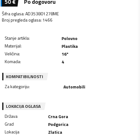
50
€
Po dogovoru
Šifra oglasa
:
AD353801278ME
Broj pregleda oglasa
:
1466
Stanje artikla
:
Polovno
Materijal
:
Plastika
Veličina
:
16"
Komada
:
4
KOMPATIBILNOSTI
Za kategoriju
:
Automobili
LOKACIJA OGLASA
Država
Crna Gora
Grad
Podgorica
Lokacija
Zlatica