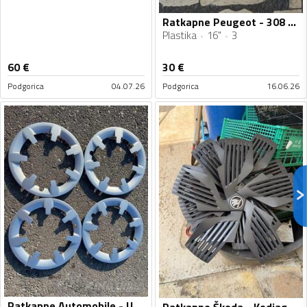
Ratkapne Peugeot - 308 - 16" - 3 kom.
Plastika
16"
3
60
€
30
€
Podgorica
04.07.26
Podgorica
16.06.26
Ratkapne Automobile - Univerzalno - 15" - 4 kom.
Ratkapne Škoda - Kodiaq - 20" - 4 kom.