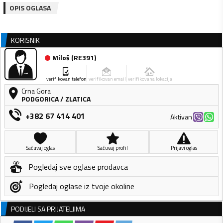
OPIS OGLASA
KORISNIK
Miloš
(
RE391
)
verifikovan telefon
verifikovan email
verifikovana lokacija
Crna Gora
PODGORICA
/
ZLATICA
+382 67 414 401
Aktivan
Sačuvaj oglas
Sačuvaj profil
Prijavi oglas
Pogledaj sve oglase prodavca
Pogledaj oglase iz tvoje okoline
PODIJELI SA PRIJATELJIMA