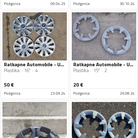
Podgorica
09.04.25
Podgorica
30.10.24
Ratkapne Automobile - Univerzalno - 16" - 4 kom.
Ratkapne Automobile - Univerzalno - 15" - 2 kom.
Plastika
16"
4
Plastika
15"
2
50
€
20
€
Podgorica
23.09.24
Podgorica
26.08.24