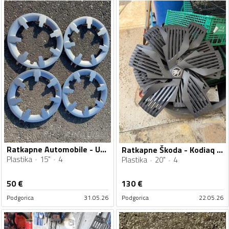
Ratkapne Automobile - Univerzalno - 15" - 4 kom.
Ratkapne Škoda - Kodiaq - 20" - 4 kom.
Plastika
15"
4
Plastika
20"
4
50
€
130
€
Podgorica
31.05.26
Podgorica
22.05.26