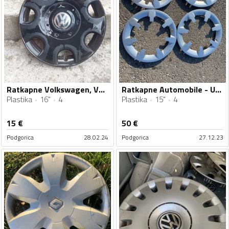
Ratkapne Volkswagen, Volkswagen, Volkswagen - Golf 5, Passat, Touran - 16" - 4 kom.
Ratkapne Automobile - Univerzalno - 15" - 4 kom.
Plastika
16"
4
Plastika
15"
4
15
€
50
€
Podgorica
28.02.24
Podgorica
27.12.23