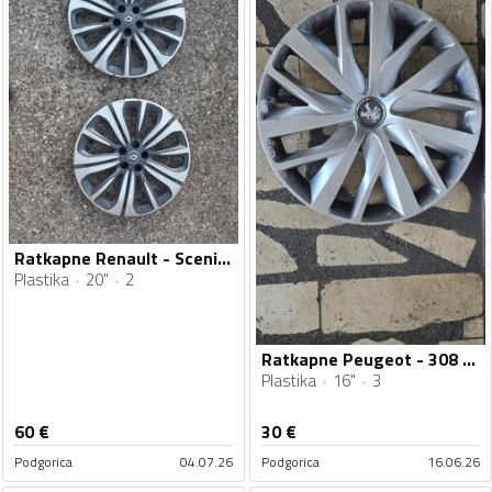
Ratkapne Renault - Scenic - 20" - 2 kom.
Plastika
20"
2
Ratkapne Peugeot - 308 - 16" - 3 kom.
Plastika
16"
3
60
€
30
€
Podgorica
04.07.26
Podgorica
16.06.26