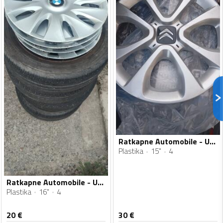
Ratkapne Automobile - Univerzalno - 15" - 4 kom.
Plastika
15"
4
Ratkapne Automobile - Univerzalno - 16" - 4 kom.
Plastika
16"
4
20
€
30
€