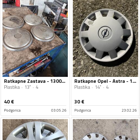
Ratkapne Zastava - 1300 - 13" - 4 kom.
Ratkapne Opel - Astra - 14" - 4 kom.
Plastika
13"
4
Plastika
14"
4
40
€
30
€
Podgorica
03.05.26
Podgorica
23.02.26