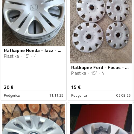
Ratkapne Honda - Jazz - 15" - 4 kom.
Plastika
15"
4
Ratkapne Ford - Focus - 15" - 4 kom.
Plastika
15"
4
20
€
15
€
Podgorica
11.11.25
Podgorica
05.09.25