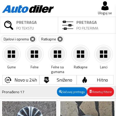
Uloguj se
PRETRAGA
PRETRAGA
PO TEKSTU
PO FILTERIMA
Djelovi i oprema
Ratkapne
Gume
Felne
Felne sa
Ratkapne
Lanci
gumama
Novo u 24h
Sniženo
Hitno
Pronađeno
17
Sačuvaj pretragu
Resetuj filtere