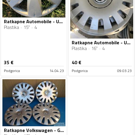
Ratkapne Automobile - Univerzalno - 15" - 4 kom.
Plastika
15"
4
Ratkapne Automobile - Univerzalno - 16" - 4 kom.
Plastika
16"
4
35
€
40
€
Podgorica
14.04.23
Podgorica
09.03.23
Ratkapne Volkswagen - Golf 5 - 16" - 4 kom.