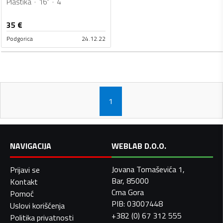
Plastika
16"
4
35
€
Podgorica
24.12.22
1
NAVIGACIJA
WEBLAB D.O.O.
Jovana Tomaševića 1,
Prijavi se
Bar, 85000
Kontakt
Crna Gora
Pomoć
PIB: 03007448
Uslovi korišćenja
+382 (0) 67 312 555
Politika privatnosti