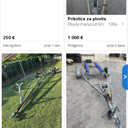
Prikolice za plovila
Plovila manja od 6m
1994
1
250
€
1 000
€
Herceg Novi
prije 1 dan
Podgorica
prije 3 dana