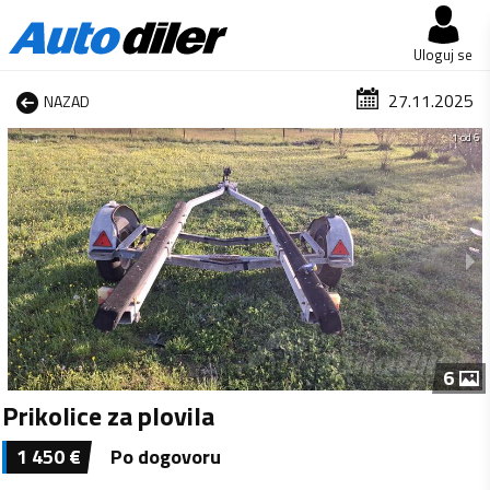
Uloguj se
27.11.2025
NAZAD
1 od 6
6
Prikolice za plovila
1 450
€
Po dogovoru