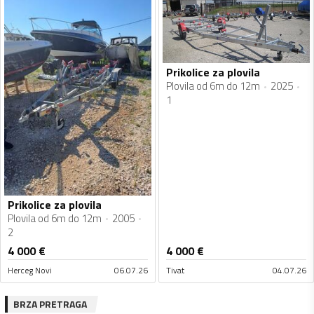
Prikolice za plovila
Plovila od 6m do 12m
2025
1
Prikolice za plovila
Plovila od 6m do 12m
2005
2
4 000
€
4 000
€
Herceg Novi
06.07.26
Tivat
04.07.26
BRZA PRETRAGA