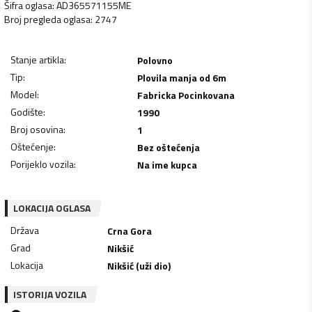
Šifra oglasa
:
AD365571155ME
Broj pregleda oglasa
:
2747
Stanje artikla
:
Polovno
Tip
:
Plovila manja od 6m
Model
:
Fabricka Pocinkovana
Godište
:
1990
Broj osovina
:
1
Oštećenje
:
Bez oštećenja
Porijeklo vozila
:
Na ime kupca
LOKACIJA OGLASA
Država
Crna Gora
Grad
Nikšić
Lokacija
Nikšić (uži dio)
ISTORIJA VOZILA