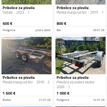
Prikolice za plovila
Prikolice za plovila
Ostalo
2023
1
Plovila manja od 6m
2015
1
600
€
800
€
Podgorica
prije 4 dana
Bar
26.07.26
Prikolice za plovila
Prikolice za plovila
Plovila manja od 6m
2010
2
Prikolica za vodeni skuter
2026
1
1 600
€
1 000
€
Budva
21.07.26
Podgorica
14.07.26