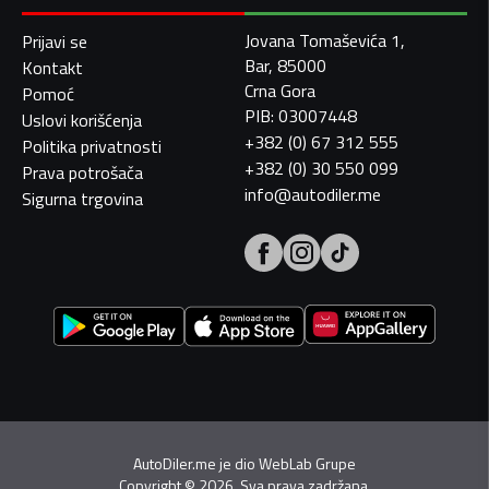
Jovana Tomaševića 1,
Prijavi se
Bar, 85000
Kontakt
Crna Gora
Pomoć
PIB: 03007448
Uslovi korišćenja
+382 (0) 67 312 555
Politika privatnosti
+382 (0) 30 550 099
Prava potrošača
info@autodiler.me
Sigurna trgovina
AutoDiler.me je dio
WebLab Grupe
Copyright
©
2026. Sva prava zadržana.