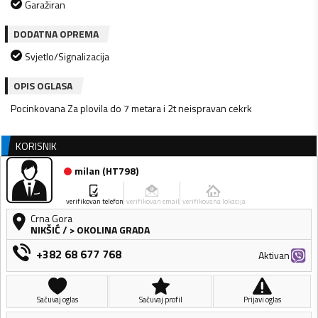
Garažiran
DODATNA OPREMA
Svjetlo/Signalizacija
OPIS OGLASA
Pocinkovana Za plovila do 7 metara i 2t neispravan cekrk
KORISNIK
milan
(
HT798
)
verifikovan telefon
verifikovan email
verifikovana lokacija
Crna Gora
NIKŠIĆ
/
> OKOLINA GRADA
+382 68 677 768
Aktivan
Sačuvaj oglas
Sačuvaj profil
Prijavi oglas