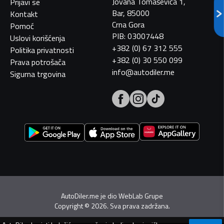
Jovana Tomaševića 1,
Prijavi se
Bar, 85000
Kontakt
Crna Gora
Pomoć
PIB: 03007448
Uslovi korišćenja
+382 (0) 67 312 555
Politika privatnosti
+382 (0) 30 550 099
Prava potrošača
info@autodiler.me
Sigurna trgovina
AutoDiler.me je dio
WebLab Grupe
Copyright
©
2026. Sva prava zadržana.