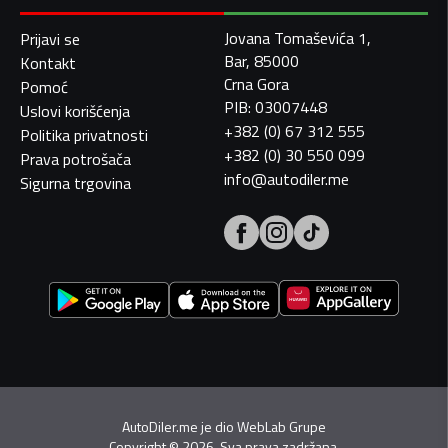
Jovana Tomaševića 1,
Prijavi se
Bar, 85000
Kontakt
Crna Gora
Pomoć
PIB: 03007448
Uslovi korišćenja
+382 (0) 67 312 555
Politika privatnosti
+382 (0) 30 550 099
Prava potrošača
info@autodiler.me
Sigurna trgovina
AutoDiler.me je dio
WebLab Grupe
Copyright
©
2026. Sva prava zadržana.