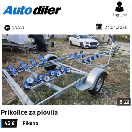
Uloguj se
21.01.2026
NAZAD
1 od 6
6
Prikolice za plovila
45
€
Fiksno