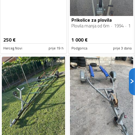
Prikolice za plovila
Plovila manja od 6m
1994
1
250
€
1 000
€
Herceg Novi
prije 19 h
Podgorica
prije 3 dana