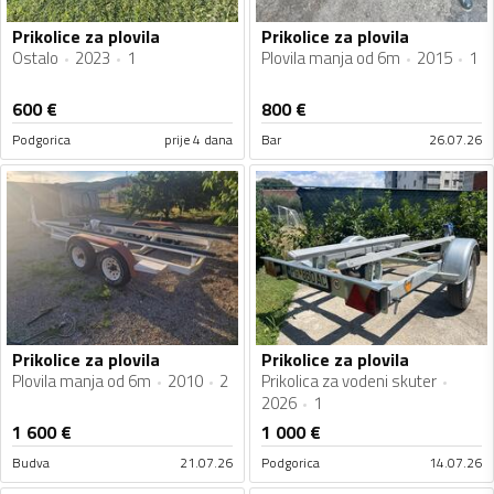
Prikolice za plovila
Prikolice za plovila
Ostalo
2023
1
Plovila manja od 6m
2015
1
600
€
800
€
Podgorica
prije 4 dana
Bar
26.07.26
Prikolice za plovila
Prikolice za plovila
Plovila manja od 6m
2010
2
Prikolica za vodeni skuter
2026
1
1 600
€
1 000
€
Budva
21.07.26
Podgorica
14.07.26