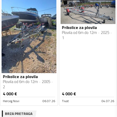
Prikolice za plovila
Plovila od 6m do 12m
2025
1
Prikolice za plovila
Plovila od 6m do 12m
2005
2
4 000
€
4 000
€
Herceg Novi
06.07.26
Tivat
04.07.26
BRZA PRETRAGA