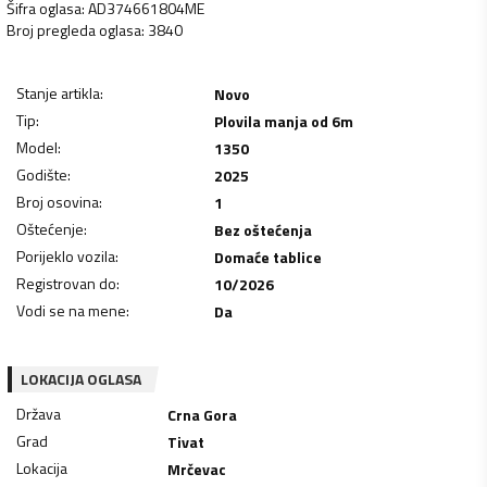
Šifra oglasa
:
AD374661804ME
Broj pregleda oglasa
:
3840
Stanje artikla
:
Novo
Tip
:
Plovila manja od 6m
Model
:
1350
Godište
:
2025
Broj osovina
:
1
Oštećenje
:
Bez oštećenja
Porijeklo vozila
:
Domaće tablice
Registrovan do
:
10/2026
Vodi se na mene
:
Da
LOKACIJA OGLASA
Država
Crna Gora
Grad
Tivat
Lokacija
Mrčevac