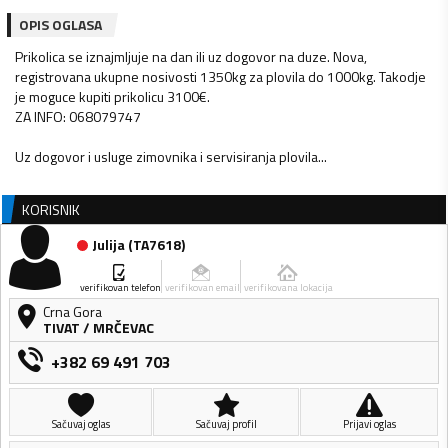
OPIS OGLASA
Prikolica se iznajmljuje na dan ili uz dogovor na duze. Nova,
registrovana ukupne nosivosti 1350kg za plovila do 1000kg. Takodje
je moguce kupiti prikolicu 3100€.
ZA INFO: 068079747
Uz dogovor i usluge zimovnika i servisiranja plovila...
KORISNIK
Julija
(
TA7618
)
verifikovan telefon
verifikovan email
verifikovana lokacija
Crna Gora
TIVAT
/
MRČEVAC
+382 69 491 703
Sačuvaj oglas
Sačuvaj profil
Prijavi oglas