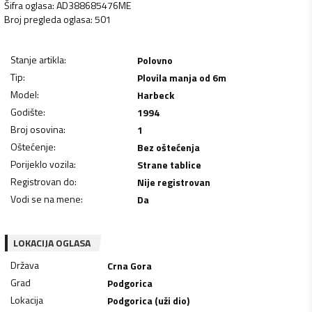
Šifra oglasa
:
AD388685476ME
Broj pregleda oglasa
:
501
Stanje artikla
:
Polovno
Tip
:
Plovila manja od 6m
Model
:
Harbeck
Godište
:
1994
Broj osovina
:
1
Oštećenje
:
Bez oštećenja
Porijeklo vozila
:
Strane tablice
Registrovan do
:
Nije registrovan
Vodi se na mene
:
Da
LOKACIJA OGLASA
Država
Crna Gora
Grad
Podgorica
Lokacija
Podgorica (uži dio)