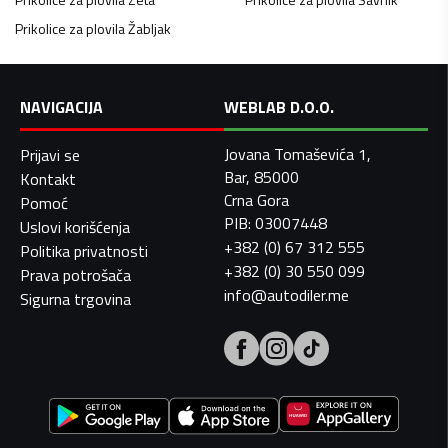
Prikolice za plovila
Žabljak
NAVIGACIJA
WEBLAB D.O.O.
Jovana Tomaševića 1,
Prijavi se
Bar, 85000
Kontakt
Crna Gora
Pomoć
PIB: 03007448
Uslovi korišćenja
+382 (0) 67 312 555
Politika privatnosti
+382 (0) 30 550 099
Prava potrošača
info@autodiler.me
Sigurna trgovina