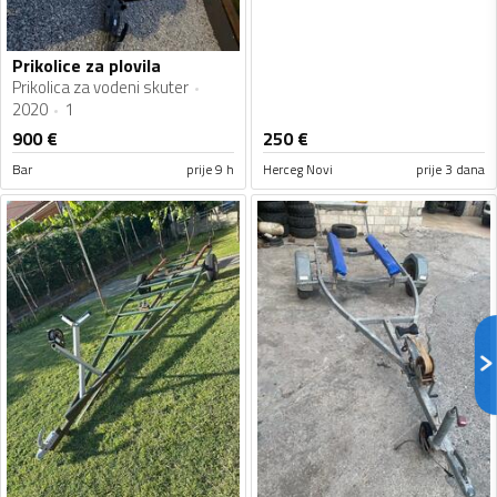
Prikolice za plovila
Prikolica za vodeni skuter
2020
1
900
€
250
€
Bar
prije 9 h
Herceg Novi
prije 3 dana