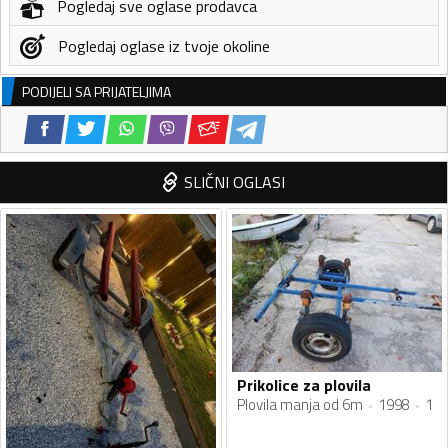
Pogledaj sve oglase prodavca
Pogledaj oglase iz tvoje okoline
PODIJELI SA PRIJATELJIMA
SLIČNI OGLASI
Prikolice za plovila
Plovila manja od 6m
1998
1