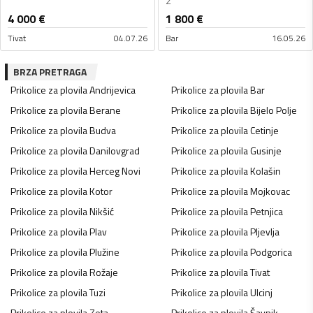
2
4 000
€
1 800
€
Tivat
04.07.26
Bar
16.05.26
BRZA PRETRAGA
Prikolice za plovila
Andrijevica
Prikolice za plovila
Bar
Prikolice za plovila
Berane
Prikolice za plovila
Bijelo Polje
Prikolice za plovila
Budva
Prikolice za plovila
Cetinje
Prikolice za plovila
Danilovgrad
Prikolice za plovila
Gusinje
Prikolice za plovila
Herceg Novi
Prikolice za plovila
Kolašin
Prikolice za plovila
Kotor
Prikolice za plovila
Mojkovac
Prikolice za plovila
Nikšić
Prikolice za plovila
Petnjica
Prikolice za plovila
Plav
Prikolice za plovila
Pljevlja
Prikolice za plovila
Plužine
Prikolice za plovila
Podgorica
Prikolice za plovila
Rožaje
Prikolice za plovila
Tivat
Prikolice za plovila
Tuzi
Prikolice za plovila
Ulcinj
Prikolice za plovila
Zeta
Prikolice za plovila
Šavnik