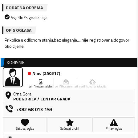
DODATNA OPREMA
Svjetlo/Signalizacija
OPIS OGLASA
Prikolica u odlicnom stanju,bez ulaganja.... nije registrovana,dogovor
oko cijene
KORISNIK
Nino
(
ZA0517
)
verifikovan telefon
verifikovan email
verifikovana lokacija
Crna Gora
PODGORICA
/
CENTAR GRADA
+382 68 013 153
Sačuvaj oglas
Sačuvaj profil
Prijavi oglas