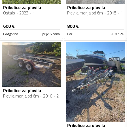
Prikolice za plovila
Prikolice za plovila
Ostalo
2023
1
Plovila manja od 6m
2015
1
600
€
800
€
Podgorica
prije 6 dana
Bar
26.07.26
Prikolice za plovila
Plovila manja od 6m
2010
2
Prikolice za plovila