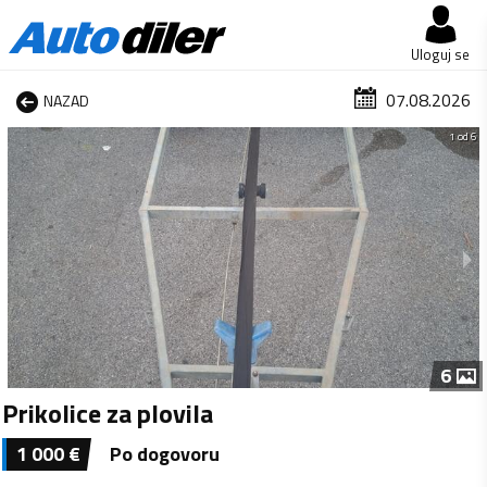
Uloguj se
07.08.2026
NAZAD
1 od 6
6
Prikolice za plovila
1 000
€
Po dogovoru