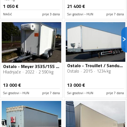
1 050
€
21 400
€
Nikšić
prije 3 dana
Svi gradovi - HUN
prije 7 dana
Ostalo - Trouillet / Sandučasta Poluprikolica / IMP-4651
Ostalo - Meyer 3535/155 AZKF / Vozilo za Prevoz Pića / Hladnjača Prikolica / T260
Ostalo
2015
1234 kg
Hladnjače
2022
2 590 kg
13 000
€
13 000
€
Svi gradovi - HUN
prije 7 dana
Svi gradovi - HUN
prije 7 dana