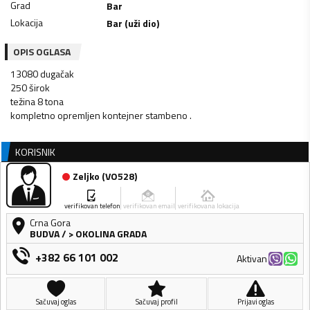
Grad
Bar
Lokacija
Bar (uži dio)
OPIS OGLASA
13080 dugačak
250 širok
težina 8 tona
kompletno opremljen kontejner stambeno .
KORISNIK
Zeljko
(
VO528
)
verifikovan telefon
verifikovan email
verifikovana lokacija
Crna Gora
BUDVA
/
> OKOLINA GRADA
+382 66 101 002
Aktivan
Sačuvaj oglas
Sačuvaj profil
Prijavi oglas