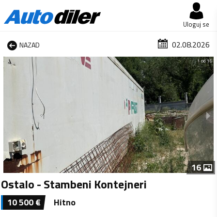
Uloguj se
02.08.2026
NAZAD
1 od 16
16
Ostalo - Stambeni Kontejneri
10 500
€
Hitno