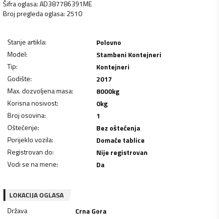
Šifra oglasa
:
AD387786391ME
Broj pregleda oglasa
:
2510
Stanje artikla
:
Polovno
Model
:
Stambeni Kontejneri
Tip
:
Kontejneri
Godište
:
2017
Max. dozvoljena masa
:
8000
kg
Korisna nosivost
:
0
kg
Broj osovina
:
1
Oštećenje
:
Bez oštećenja
Porijeklo vozila
:
Domaće tablice
Registrovan do
:
Nije registrovan
Vodi se na mene
:
Da
LOKACIJA OGLASA
Država
Crna Gora