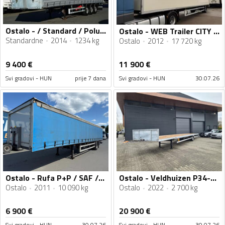
Ostalo - / Standard / Poluprikolica sa Ceradom / IMP-4652
Ostalo - WEB Trailer CITY / Utovarna Rampa / 1 Osovina / Sandučasta Poluprikolica / MO3047
Standardne
2014
1234 kg
Ostalo
2012
17 720 kg
9 400
€
11 900
€
Svi gradovi - HUN
prije 7 dana
Svi gradovi - HUN
30.07.26
Ostalo - Rufa P+P / SAF / Edscha / Poluprikolica sa ceradom / MO2954
Ostalo - Veldhuizen P34-4 BE / Poluprikolica Platforma / BE Poluprikolica / MO2953
Ostalo
2011
10 090 kg
Ostalo
2022
2 700 kg
6 900
€
20 900
€
Svi gradovi - HUN
30.07.26
Svi gradovi - HUN
30.07.26