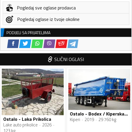
Pogledaj sve oglase prodavca
Pogledaj oglase iz tvoje okoline
PODIJELI SA PRIJATELJIMA
SLIČNI OGLASI
Ostalo - Bodex / Kiperska poluprikolica / IMP-4661
Ostalo - Laka Prikolica
Kiperi
2019
29 760 kg
Lake auto prikolice
2026
123 kg