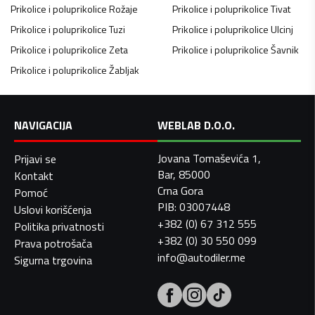
Prikolice i poluprikolice
Rožaje
Prikolice i poluprikolice
Tivat
Prikolice i poluprikolice
Tuzi
Prikolice i poluprikolice
Ulcinj
Prikolice i poluprikolice
Zeta
Prikolice i poluprikolice
Šavnik
Prikolice i poluprikolice
Žabljak
NAVIGACIJA
WEBLAB D.O.O.
Jovana Tomaševića 1,
Prijavi se
Bar, 85000
Kontakt
Crna Gora
Pomoć
PIB: 03007448
Uslovi korišćenja
+382 (0) 67 312 555
Politika privatnosti
+382 (0) 30 550 099
Prava potrošača
info@autodiler.me
Sigurna trgovina