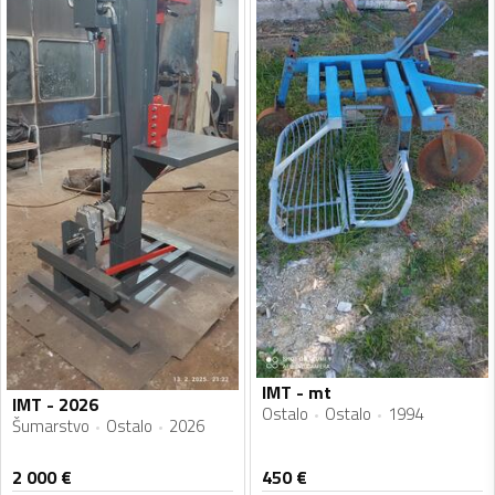
IMT - mt
IMT - 2026
Ostalo
Ostalo
1994
Šumarstvo
Ostalo
2026
2 000
€
450
€