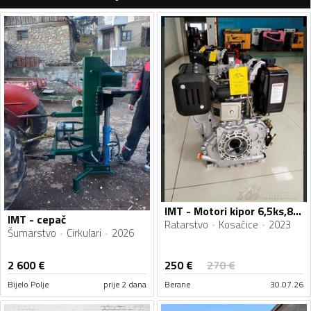
IMT - Motori kipor 6,5ks,8ks,10ks,14ks novi Fiskalni Racun
IMT - cepač
Ratarstvo
Kosačice
2023
Šumarstvo
Cirkulari
2026
250
€
2 600
€
270
€
Bijelo Polje
prije 2 dana
Berane
30.07.26