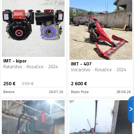
IMT - kipor
IMT - 407
Ratarstvo
Kosačice
2024
Voćarstvo
Kosačice
2024
250
€
290
€
2 600
€
Berane
26.07.26
Bijelo Polje
28.06.26