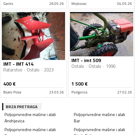
Gacko
26.05.26
Mojkovac
04.05.26
IMT - imt 509
IMT - IMT 414
Ostalo
Ostalo
1996
Ratarstvo
Ostalo
2023
400
€
1 500
€
Bijelo Polje
23.03.26
Podgorica
27.02.26
BRZA PRETRAGA
Poljoprivredne mašine i alati
Poljoprivredne mašine i alati
Andrijevica
Bar
Poljoprivredne mašine i alati
Poljoprivredne mašine i alati