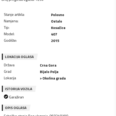
Stanje artikla
:
Polovno
Namjena
:
Ostalo
Tip
:
Kosačice
Model
:
407
Godište
:
2015
LOKACIJA OGLASA
Država
Crna Gora
Grad
Bijelo Polje
Lokacija
> Okolina grada
ISTORIJA VOZILA
Garažiran
OPIS OGLASA
Fabričko stanje.Bez ulaganja..068218790..