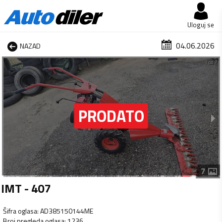
Uloguj se
04.06.2026
NAZAD
1 od 7
7
IMT - 407
Šifra oglasa
:
AD385150144ME
Broj pregleda oglasa
:
1236