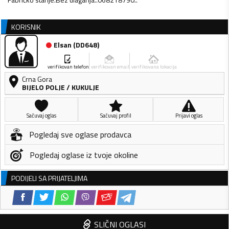
KORISNIK
Elsan
(
DD648
)
verifikovan telefon
verifikovan email
verifikovana lokacija
Crna Gora
BIJELO POLJE
/
KUKULJE
Sačuvaj oglas
Sačuvaj profil
Prijavi oglas
Pogledaj sve oglase prodavca
Pogledaj oglase iz tvoje okoline
PODIJELI SA PRIJATELJIMA
SLIČNI OGLASI