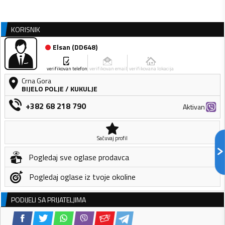
KORISNIK
Elsan
(
DD648
)
verifikovan telefon
verifikovan email
verifikovana lokacija
Crna Gora
BIJELO POLJE
/
KUKULJE
+382 68 218 790
Aktivan
Sačuvaj profil
Pogledaj sve oglase prodavca
Pogledaj oglase iz tvoje okoline
PODIJELI SA PRIJATELJIMA