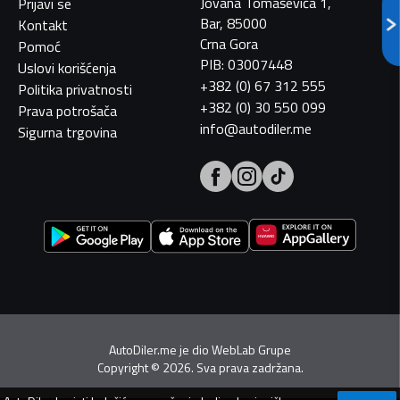
Jovana Tomaševića 1,
Prijavi se
Bar, 85000
Kontakt
Crna Gora
Pomoć
PIB: 03007448
Uslovi korišćenja
+382 (0) 67 312 555
Politika privatnosti
+382 (0) 30 550 099
Prava potrošača
info@autodiler.me
Sigurna trgovina
AutoDiler.me je dio
WebLab Grupe
Copyright
©
2026. Sva prava zadržana.