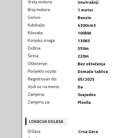
Vrsta motora
:
Unutrašnji
Broj motora
:
1 motor
Gorivo
:
Benzin
Kubikaža
:
4300
cm3
Kilovata
:
100
kW
Konjska snaga
:
130
KS
Dužina
:
550
m
Širina
:
220
m
Oštećenje
:
Bez oštećenja
Porijeklo vozila
:
Domaće tablice
Registrovan do
:
05/2025
Vodi se na mene
:
Da
Zamjena
:
Svejedno
Zamjena za
:
Plovila
LOKACIJA OGLASA
Država
Crna Gora