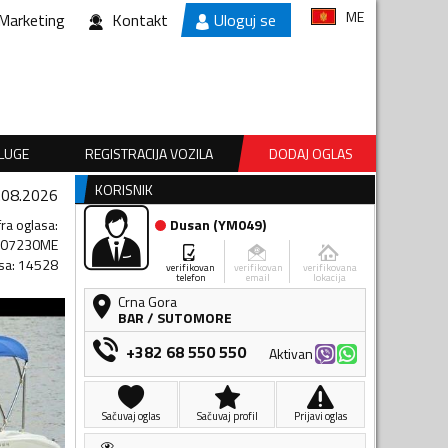
ME
Marketing
Kontakt
Uloguj se
SLUGE
REGISTRACIJA VOZILA
DODAJ OGLAS
KORISNIK
.08.2026
fra oglasa
:
Dusan
(
YM049
)
007230ME
sa
:
14528
verifikovan
verifikovan
verifikovana
telefon
email
lokacija
Crna Gora
BAR
/
SUTOMORE
+382 68 550 550
Aktivan
Sačuvaj oglas
Sačuvaj profil
Prijavi oglas