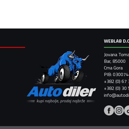
WEBLAB D.O
Jovana Toma
Bar, 85000
Crna Gora
PIB: 03007
+382 (0) 67
+382 (0) 30
info@autodi