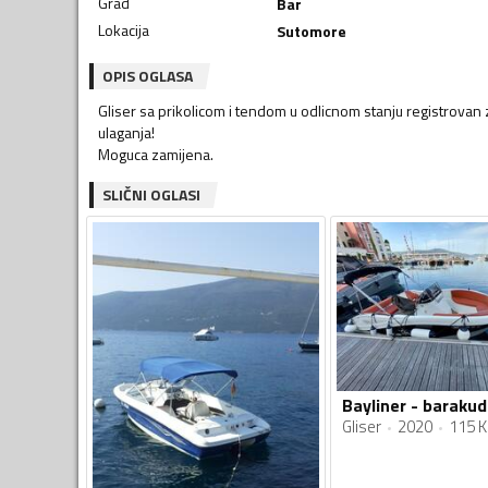
Grad
Bar
Lokacija
Sutomore
OPIS OGLASA
Gliser sa prikolicom i tendom u odlicnom stanju registrovan
ulaganja!
Moguca zamijena.
SLIČNI OGLASI
Bayliner - baraku
Gliser
2020
115 