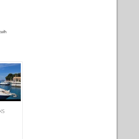
kvih
KS