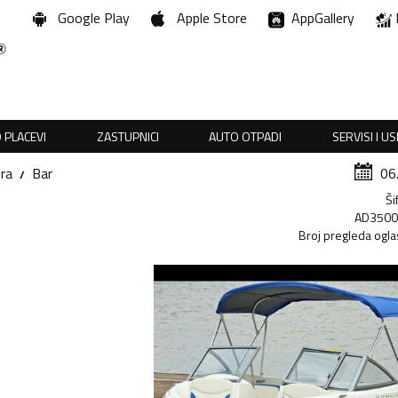
Google Play
Apple Store
AppGallery
 PLACEVI
ZASTUPNICI
AUTO OTPADI
SERVISI I U
ra
Bar
06
Ši
AD350
Broj pregleda ogla