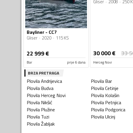
Gliser
2008
250 
Bayliner - CC7
Gliser
2020
115 KS
30 000
€
33 5
22 999
€
Bar
prije 6 dana
Herceg Novi
BRZA PRETRAGA
Plovila
Andrijevica
Plovila
Bar
Plovila
Budva
Plovila
Cetinje
Plovila
Herceg Novi
Plovila
Kolašin
Plovila
Nikšić
Plovila
Petnjica
Plovila
Plužine
Plovila
Podgorica
Plovila
Tuzi
Plovila
Ulcinj
Plovila
Žabljak