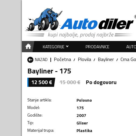
KATEGORIJE
PRODAVNICE
AUTO
Početna
Plovila
Bayliner
Crna Go
NAZAD
Bayliner - 175
12 500
€
15 000
€
Po dogovoru
Stanje artikla
:
Polovno
Model
:
175
Godište
:
2007
Tip
:
Gliser
Materijal trupa
:
Plastika