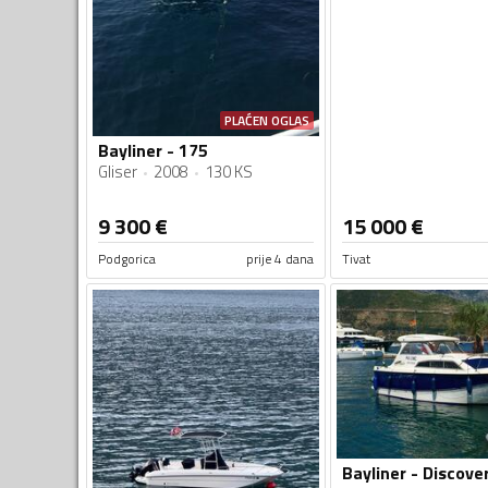
PLAĆEN OGLAS
Bayliner - 175
Gliser
2008
130 KS
9 300
€
15 000
€
Podgorica
prije 4 dana
Tivat
Bayliner - Discove