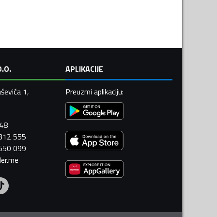
.O.
APLIKACIJE
ševića 1,
Preuzmi aplikaciju
:
448
 312 555
 550 099
ler.me