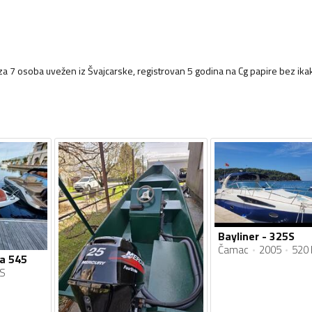
 za 7 osoba uvežen iz Švajcarske, registrovan 5 godina na Cg papire bez ika
Bayliner - 325S
Čamac
2005
520 
da 545
KS