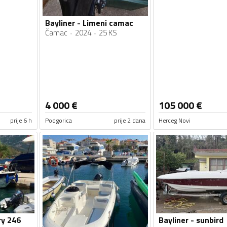
Bayliner - Limeni camac
Čamac
2024
25 KS
4 000
€
105 000
€
prije 6 h
Podgorica
prije 2 dana
Herceg Novi
ry 246
Bayliner - sunbird