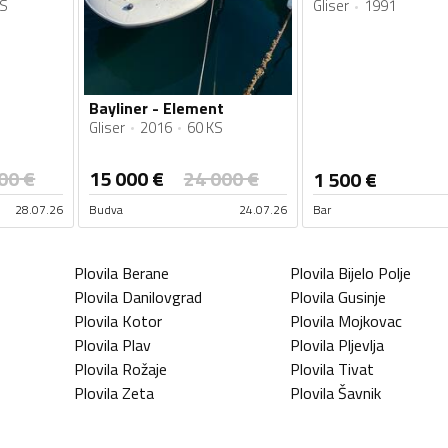
KS
Gliser
1991
Bayliner - Element
Gliser
2016
60 KS
00
€
15 000
€
24 000
€
1 500
€
28.07.26
Budva
24.07.26
Bar
Plovila
Berane
Plovila
Bijelo Polje
Plovila
Danilovgrad
Plovila
Gusinje
Plovila
Kotor
Plovila
Mojkovac
Plovila
Plav
Plovila
Pljevlja
Plovila
Rožaje
Plovila
Tivat
Plovila
Zeta
Plovila
Šavnik