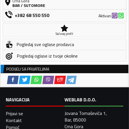
Crna Gora
BAR
/
SUTOMORE
+382 68 550 550
Aktivan
Sačuvaj profil
Pogledaj sve oglase prodavca
Pogledaj oglase iz tvoje okoline
PODIJELI SA PRIJATELJIMA
NAVIGACIJA
WEBLAB D.O.O.
Jovana Tomaševića 1,
Prijavi se
Bar, 85000
Kontakt
Crna Gora
Pomoć