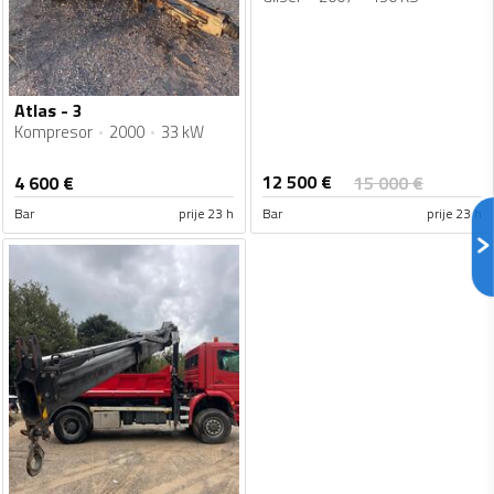
Atlas - 3
Kompresor
2000
33 kW
12 500
€
4 600
€
15 000
€
Bar
prije 23 h
Bar
prije 23 h