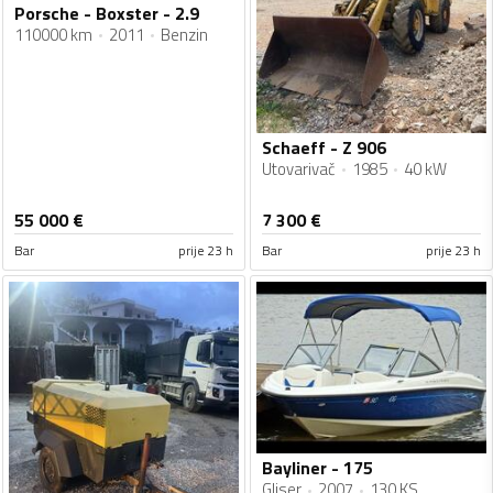
Porsche - Boxster - 2.9
110000 km
2011
Benzin
Schaeff - Z 906
Utovarivač
1985
40 kW
55 000
€
7 300
€
Bar
prije 23 h
Bar
prije 23 h
Bayliner - 175
Gliser
2007
130 KS