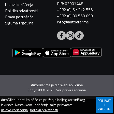
PIB: 03007448
Uslovi korišćenja
+382 (0) 67 312 555
Politika privatnosti
+382 (0) 30 550 099
Prava potrošača
info@autodiler.me
Sigurna trgovina
AutoDiler.me je dio
WebLab Grupe
Copyright
©
2026. Sva prava zadržana.
AutoDiler
koristi kolačiće za pružanje boljeg korisničkog
PRIHVATI
iskustva. Nastavkom korišćenja sajta prihvatate
I
ZATVORI
uslove korišćenja
i
politiku privatnosti
.