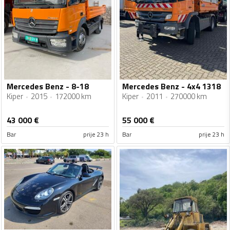
Mercedes Benz - 8-18
Mercedes Benz - 4x4 1318
Kiper
2015
172000 km
Kiper
2011
270000 km
43 000
€
55 000
€
Bar
prije 23 h
Bar
prije 23 h