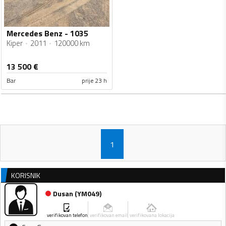
Mercedes Benz - 1035
Kiper
2011
120000 km
13 500
€
Bar
prije 23 h
1
KORISNIK
Dusan
(
YM049
)
verifikovan telefon
verifikovan email
verifikovana lokacija