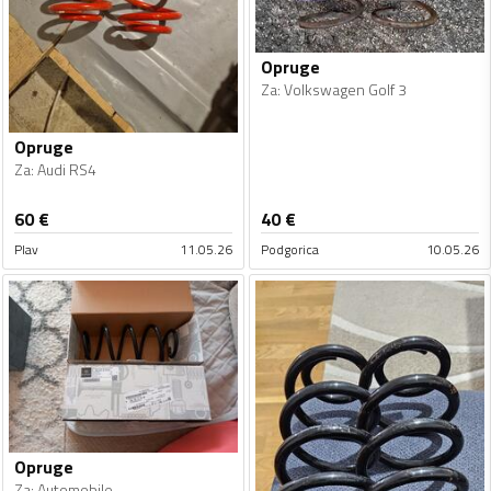
Opruge
Za
:
Volkswagen Golf 3
Opruge
Za
:
Audi RS4
60
€
40
€
Plav
11.05.26
Podgorica
10.05.26
Opruge
Za
:
Automobile