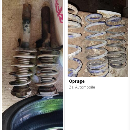
Opruge
Za
:
Automobile