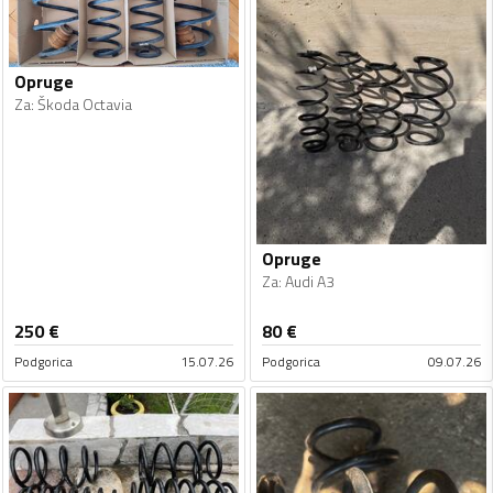
Opruge
Za
:
Škoda Octavia
Opruge
Za
:
Audi A3
250
€
80
€
Podgorica
15.07.26
Podgorica
09.07.26