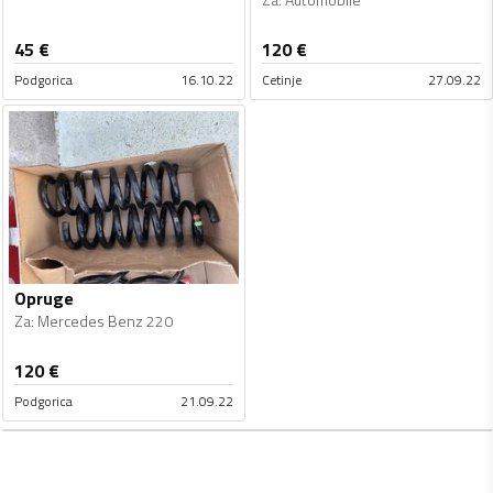
45
€
120
€
Podgorica
16.10.22
Cetinje
27.09.22
Opruge
Za
:
Mercedes Benz 220
120
€
Podgorica
21.09.22