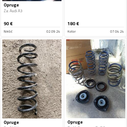
Opruge
Za
:
Audi A3
90
€
180
€
Nikšić
02.09.24
Kotor
07.04.24
Opruge
Opruge