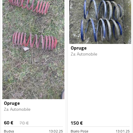
Opruge
Za
:
Automobile
Opruge
Za
:
Automobile
60
€
70
€
150
€
Budva
13.02.25
Bijelo Polje
13.01.25