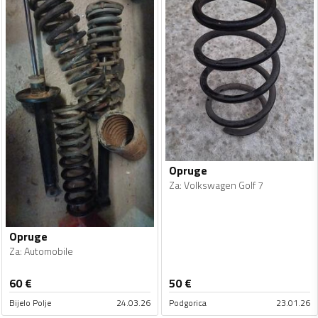
Opruge
Za
:
Volkswagen Golf 7
Opruge
Za
:
Automobile
60
€
50
€
Bijelo Polje
24.03.26
Podgorica
23.01.26