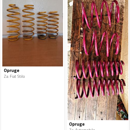
Opruge
Za
:
Fiat Stilo
Opruge
Za
:
Automobile