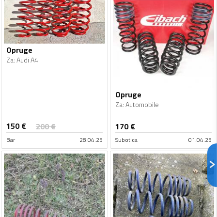
Opruge
Za
:
Audi A4
Opruge
Za
:
Automobile
150
€
200
€
170
€
Bar
28.04.25
Subotica
01.04.25