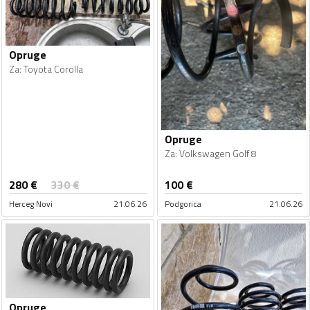
Opruge
Za
:
Toyota Corolla
Opruge
Za
:
Volkswagen Golf 8
280
€
330
€
100
€
Herceg Novi
21.06.26
Podgorica
21.06.26
Opruge