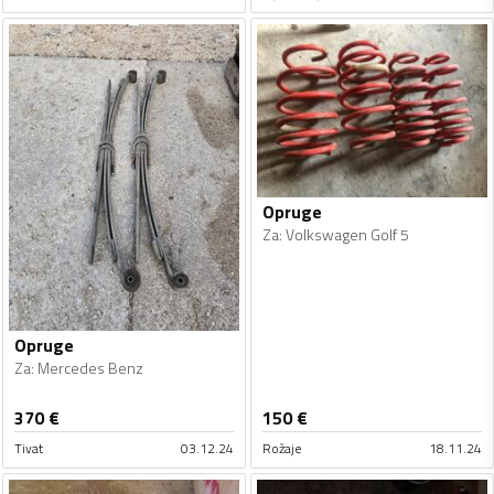
Opruge
Za
:
Volkswagen Golf 5
Opruge
Za
:
Mercedes Benz
370
€
150
€
Tivat
03.12.24
Rožaje
18.11.24