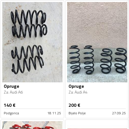
Opruge
Opruge
Za
:
Audi A6
Za
:
Audi A4
140
€
200
€
Podgorica
18.11.25
Bijelo Polje
27.09.25