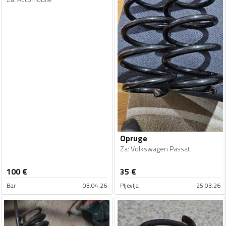
Opruge
Za
:
Volkswagen Passat
100
€
35
€
Bar
03.04.26
Pljevlja
25.03.26