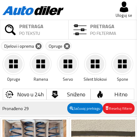
Uloguj se
PRETRAGA
PRETRAGA
PO TEKSTU
PO FILTERIMA
Djelovi i oprema
Opruge
Opruge
Ramena
Servo
Silent blokovi
Spone
Novo u 24h
Sniženo
Hitno
Pronađeno
29
Sačuvaj pretragu
Resetuj filtere