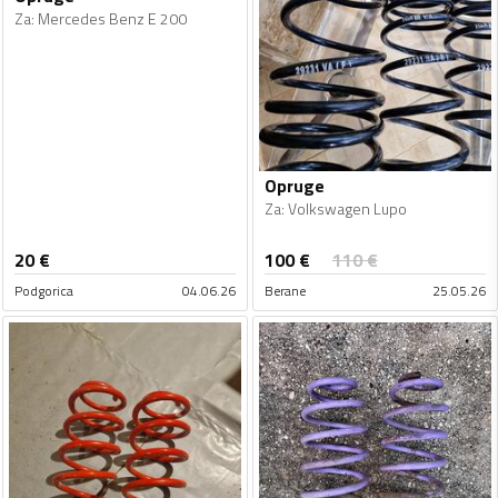
Za
:
Mercedes Benz E 200
Opruge
Za
:
Volkswagen Lupo
100
€
20
€
110
€
Podgorica
04.06.26
Berane
25.05.26