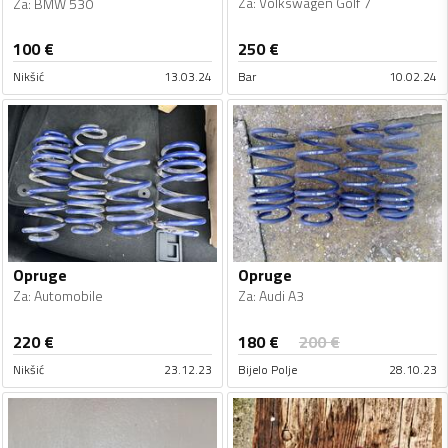
Za
:
Volkswagen Golf 7
Za
:
BMW 530
100
€
250
€
Nikšić
13.03.24
Bar
10.02.24
Opruge
Opruge
Za
:
Automobile
Za
:
Audi A3
180
€
220
€
200
€
Nikšić
23.12.23
Bijelo Polje
28.10.23