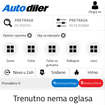
Uloguj se
PRETRAGA
PRETRAGA
PO TEKSTU
PO FILTERIMA
Djelovi i oprema
Ulja za mjenjače
Gume
Felne
Felne sa
Ratkapne
Lanci
gumama
Novo u 24h
Sniženo
Hitno
Pronađeno
0
Sačuvaj pretragu
Resetuj filtere
Trenutno nema oglasa