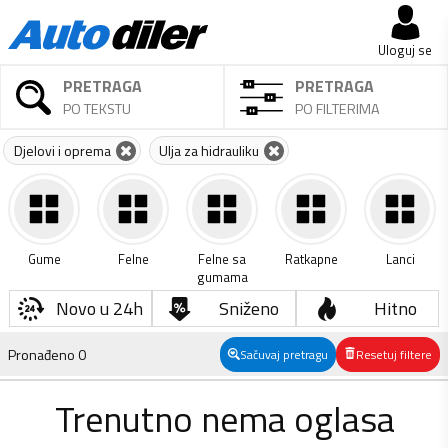
Uloguj se
PRETRAGA
PRETRAGA
PO TEKSTU
PO FILTERIMA
Djelovi i oprema
Ulja za hidrauliku
Gume
Felne
Felne sa
Ratkapne
Lanci
gumama
Novo u 24h
Sniženo
Hitno
Pronađeno
0
Sačuvaj pretragu
Resetuj filtere
Trenutno nema oglasa