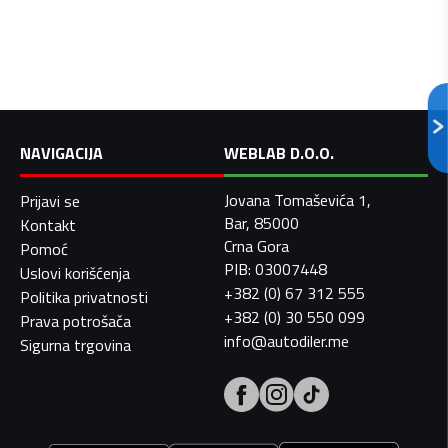
NAVIGACIJA
WEBLAB D.O.O.
Jovana Tomaševića 1,
Prijavi se
Bar, 85000
Kontakt
Crna Gora
Pomoć
PIB: 03007448
Uslovi korišćenja
+382 (0) 67 312 555
Politika privatnosti
+382 (0) 30 550 099
Prava potrošača
info@autodiler.me
Sigurna trgovina