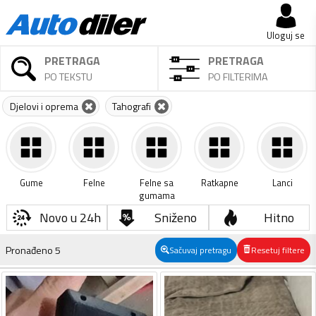
Uloguj se
PRETRAGA
PRETRAGA
PO TEKSTU
PO FILTERIMA
Djelovi i oprema
Tahografi
Gume
Felne
Felne sa
Ratkapne
Lanci
gumama
Novo u 24h
Sniženo
Hitno
Pronađeno
5
Sačuvaj pretragu
Resetuj filtere