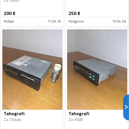
Za
:
Volvo
200
€
250
€
Rožaje
17.05.26
Podgorica
15.04.26
Tahografi
Tahografi
Za
:
Ostalo
Za
:
KGM