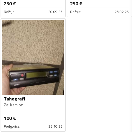
250
€
250
€
Rožaje
20.09.25
Rožaje
23.02.25
Tahografi
Za
:
Kamion
100
€
Podgorica
23.10.23