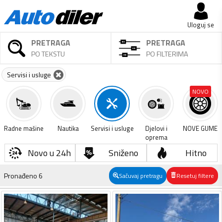
Uloguj se
PRETRAGA
PRETRAGA
PO TEKSTU
PO FILTERIMA
Servisi i usluge
NOVO
Radne mašine
Nautika
Servisi i usluge
Djelovi i
NOVE GUME
oprema
Novo u 24h
Sniženo
Hitno
Pronađeno
6
Sačuvaj pretragu
Resetuj filtere