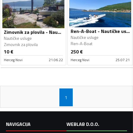
Ren-A-Boat - Nautičke usluge
Zimovnik za plovila - Nautičke usluge
Nautičke usluge
Nautičke usluge
Ren-A-Boat
Zimovnik za plovila
10
€
250
€
Herceg Novi
21.06.22
Herceg Novi
25.07.21
1
NAVIGACIJA
WEBLAB D.O.O.