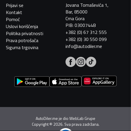
Jovana Tomaševića 1,
Prijavi se
Bar, 85000
Kontakt
Crna Gora
Pomoć
PIB: 03007448
Uslovi korišćenja
+382 (0) 67 312 555
Politika privatnosti
+382 (0) 30 550 099
Prava potrošača
info@autodiler.me
Sigurna trgovina
AutoDiler.me je dio
WebLab Grupe
Copyright
©
2026. Sva prava zadržana.