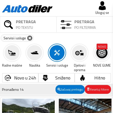
Uloguj se
PRETRAGA
PRETRAGA
PO TEKSTU
PO FILTERIMA
Servisi i usluge
NOVO
Radne mašine
Nautika
Servisi i usluge
Djelovi i
NOVE GUME
oprema
Novo u 24h
Sniženo
Hitno
Pronađeno
14
Sačuvaj pretragu
Resetuj filtere