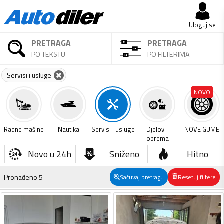
Uloguj se
PRETRAGA
PRETRAGA
PO TEKSTU
PO FILTERIMA
Servisi i usluge
NOVO
Radne mašine
Nautika
Servisi i usluge
Djelovi i
NOVE GUME
oprema
Novo u 24h
Sniženo
Hitno
Pronađeno
5
Sačuvaj pretragu
Resetuj filtere