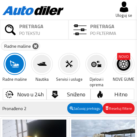
Uloguj se
PRETRAGA
PRETRAGA
PO TEKSTU
PO FILTERIMA
Radne mašine
NOVO
Radne mašine
Nautika
Servisi i usluge
Djelovi i
NOVE GUME
oprema
Novo u 24h
Sniženo
Hitno
Pronađeno
2
Sačuvaj pretragu
Resetuj filtere