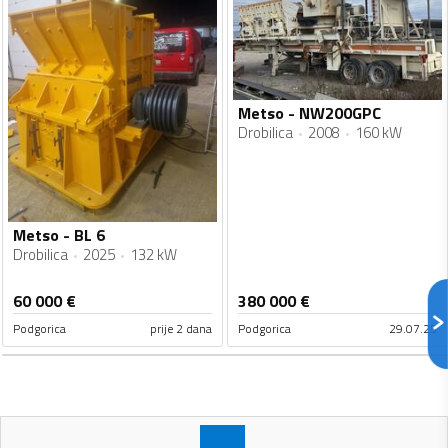
Metso - NW200GPC
Drobilica
2008
160 kW
Metso - BL 6
Drobilica
2025
132 kW
60 000
€
380 000
€
Podgorica
prije 2 dana
Podgorica
29.07.25